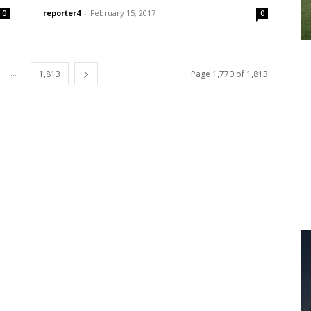
reporter4
-
February 15, 2017
0
0
...
1,813
Page 1,770 of 1,813