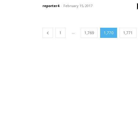
reporter4
-
February 15, 2017
...
1
1,769
1,770
1,771