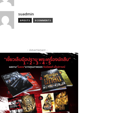
suadmin
0 POSTS
0 COMMENTS
- Advertisment -