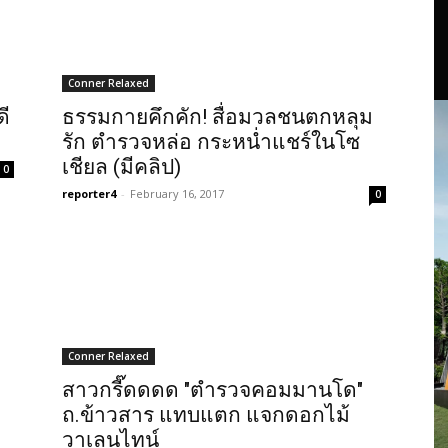
Conner Relaxed
ดี
ธรรมกายคึกคัก! สื่อมวลชนตกหลุม
รัก ตำรวจหล่อ กระหน่ำแชร์ในโซ
เชียล (มีคลิป)
0
reporter4
-
February 16, 2017
0
Conner Relaxed
สาวกรี๊ดดดด "ตำรวจคอมมานโด"
ถ.ข้าวสาร แทบแตก แจกดอกไม้
วาเลนไทน์