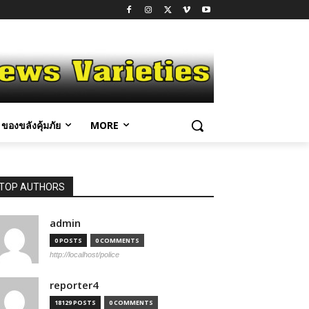
ของขลังคุ้มภัย
MORE
TOP AUTHORS
admin
0 POSTS
0 COMMENTS
http://localhost/police
reporter4
18129 POSTS
0 COMMENTS