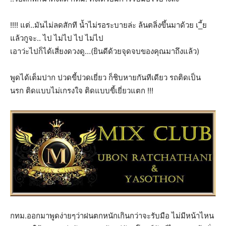
!!!! แต่..มันไม่ลดสักที น้ำไม่รอระบายล่ะ ล้นตลิ่งขึ้นมาด้วย เ_ี้ย
แล้วกูจะ.. ไป ไม่ไป ไป ไม่ไป
เอาว่ะไปก็ได้เสี่ยงดวงดู…(ยินดีด้วยจุดจบของคุณมาถึงแล้ว)
พูดได้เต็มปาก ปวดขี้ปวดเยี่ยว ก็ชิบหายกันทีเดียว รถติดเป็น
นรก ติดแบบไม่เกรงใจ ติดแบบขี้เยี่ยวแตก !!!
กทม.ออกมาพูดง่ายๆว่าฝนตกหนักเกินกว่าจะรับมือ ไม่มีหน้าไหน