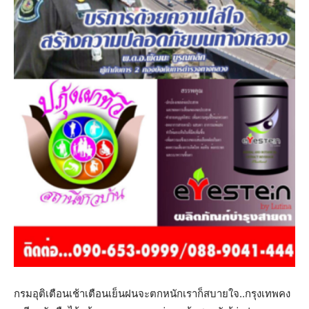
กรมอุติเตือนเช้าเตือนเย็นฝนจะตกหนักเราก็สบายใจ..กรุงเทพคง