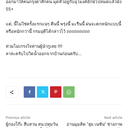
ออกมาให้คนกรุงด่าสักคน มุดหัวอยู่กับอุโมงค์ยักษ์ไปหมดแล้วมั่ง
55+
แต่..นี้ไม่ใช่ครั้งแรกแน่ๆ คืนนี้ พรุ่งนี้ มะรืนนี้ ฝนจะตกหนักแบบนี้
หรือหนักกว่านี้ กรมอุติได้กล่าวไว้ ถถถถถถถถถ
ท่วมไม่เกรงใจท่านผู้นำกูเลย !!!!
ลาล่ะครับไปวิดน้ำออกจากบ้านก่อนครับ…
Previous article
Next article
ผู้กองโก๊ะ สืบสวน สน.ปทุมวัน
อ่านมุมคิด "ฮุย เนชั่น" ช่างภาพ