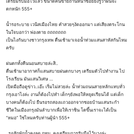
เตรียมรับมือไว้แล้ว ขนาดคนขายถ่านหน้าซอยยังรู้ว่าฝนจะ
ตกหนัก 555+
น้ำรอระบาย เวนิสเมืองไทย คำสวยๆงัดออกมา แต่เสียงตระโกน
ในใจบอกว่า พ่องตาย ถถถถถถถ
เป็นไงกันบางชาวกรุงเทพ ตื่นเช้ามาเจอน้ำท่วมแสนสาหัสกันไหม
ครับ
ฝนตกทั้งคืนนอนสบายล่ะสิ..
ตื่นเช้ามาอากาศก็แสนสบายฝนตกบางๆ เตรียมตัวไปทำงาน ไป
โรงเรียน มันแสนวิเศษ …
เปิดมือถือดูข่าว..เอ๊ะ เริ่มไม่สวยล่ะ น้ำท่วมถนนสายหลักแทบทั่ว
กรุงเอาไงล่ะ งานก็ต้องไปทำ เด็กๆยังพอให้หยุดเรียนได้ แต่เด็ก
บางคนก็ต้องไป ยืนรอรถสองแถวออกจากซอยบ้านแสนระกำ
ชีวิตในเมืองกรุงมันลำบากเพื่อให้เราชิน โตขึ้นเราจะได้เป็น
“หมอ” ใช่ไหมครับท่านผู้นำ 555+
..รอสักพักน้ำคงลด กทม. คงเตรียมการรับมือไว้บางล่ะ