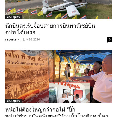
ท่องปทุมวัน
นักบินตร.รับจ็อบสายการบินพาณิชย์บิน
ตปท.ได้เหรอ…
reporter4
-
July 26, 2026
0
ท่องปทุมวัน
หน่อไผ่ต้องใหญ่กว่ากอไผ่-“บิ๊ก
หนุ่ม”ทำบุญ“พ่อพิเชษฐ”หัวหน้าโรงพักคูเมือง