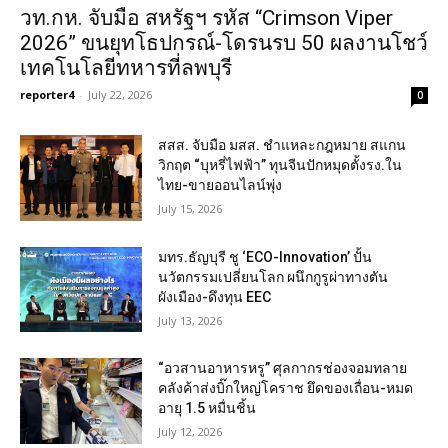
วท.กห. จับมือ สหรัฐฯ รหัส “Crimson Viper
2026” ขนยุทโธปกรณ์-โดรนรบ 50 ผลงานโชว์
เทคโนโลยีทหารที่ลพบุรี
reporter4
-
July 22, 2026
0
สสส. จับมือ มสส. ชำแหละกฎหมาย สแกน
วิกฤต “บุหรี่ไฟฟ้า” ทุนจีนปักหมุดตั้งรง.ใน
ไทย-ขายออนไลน์พุ่ง
July 15, 2026
มทร.ธัญบุรี ชู ‘ECO-Innovation’ ปั้น
นวัตกรรมเปลี่ยนโลก ผนึกกูรูผ่าทางตัน
ผังเมือง-ดึงทุน EEC
July 13, 2026
“อวสานอาหารหรู” ศุลกากรช่องจอมทลาย
คลังค้าส่งบิ๊กใหญ่โคราช ยึดของเถื่อน-หมด
อายุ 1.5 หมื่นชิ้น
July 12, 2026