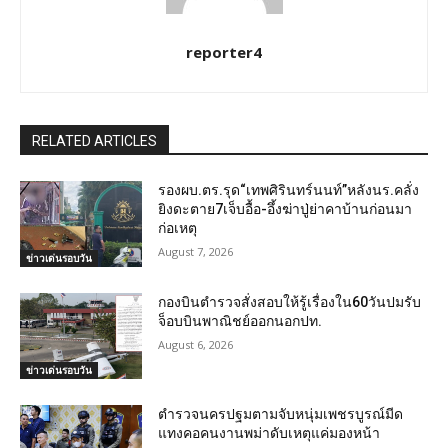
reporter4
RELATED ARTICLES
รองผบ.ตร.รุด“เทพศิรินทร์นนท์”หลังนร.คลั่ง
ยิงดะตาย7เจ็บอื้อ-อึ้งฆ่าปู่ย่าคาบ้านก่อนมา
ก่อเหตุ
August 7, 2026
ข่าวเด่นรอบวัน
กองบินตำรวจสั่งสอบให้รู้เรื่องใน60วันปมรับ
จ็อบบินพาณิชย์ออกนอกปท.
August 6, 2026
ข่าวเด่นรอบวัน
ตำรวจนครปฐมตามจับหนุ่มเพชรบูรณ์มีด
แทงคอคนงานพม่าดับเหตุแค่มองหน้า