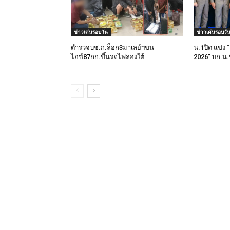
ข่าวเด่นรอบวัน
ข่าวเด่นรอบวั
ตำรวจบช.ก.ล็อก3มาเลย์ฯขน
น.1ปิด แข่
ไอซ์87กก.ขึ้นรถไฟล่องใต้
2026” บก.น