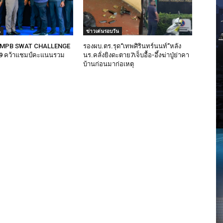
น
ข่าวเด่นรอบวัน
ง “MPB SWAT CHALLENGE
รองผบ.ตร.รุด“เทพศิรินทร์นนท์”หลัง
.9 คว้าแชมป์คะแนนรวม
นร.คลั่งยิงดะตาย7เจ็บอื้อ-อึ้งฆ่าปู่ย่าคา
บ้านก่อนมาก่อเหตุ