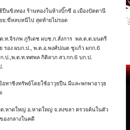
ปืนขิงทอง ร้านทองในห้างบิ๊กซี อ.เมืองปัตตานี
นจยย.ขี่หลบหนีไป สุดท้ายไม่รอด
ล.ต.ท.จิรภพ ภูริเดช ผบช.ก.สั่งการ พล.ต.ต.มนตรี
ลัย รอง ผบก.ป., พ.ต.อ.พงศ์ปณต ชูแก้ว ผกก.6
บก.ป.,พ.ต.ท.ทศพล กิติลาภ สว.กก.6 บก.ป.
ป.
ข้อหาชิงทรัพย์โดยใช้อาวุธปืน มีและพกพาอาวุธ
ต
ักดี ต.หาดใหญ่ อ.หาดใหญ่ จ.สงขลา ตรวจค้นในตัว
นของกลางในคดี