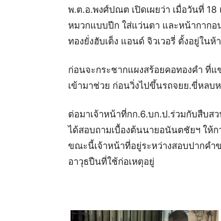
พ.ต.อ.พงศ์ปณต เปิดเผยว่า เมื่อวันที่ 18
หมวกแบบปีก ใส่แว่นตา และหน้ากากอนา
ทองยั่งฮับเต็ง แอนด์ จิวเวอรี่ ตั้งอยู่ในห
ก่อนจะกระชากแผงสร้อยคอทองคำ ที่แขวนโช
เข้ามาช่วย ก่อนวิ่งไปขึ้นรถจยย.ขี่หลบ
ต่อมาเจ้าหน้าที่กก.6.บก.ป.ร่วมกับสืบ
ได้
สอบถามเบื้องต้นนายอนันตชัยฯ ให้การร
ขณะนี้เจ้าหน้าที่อยู่ระหว่างสอบปากค
อาวุธปืนที่ใช้ก่อเหตุอยู่