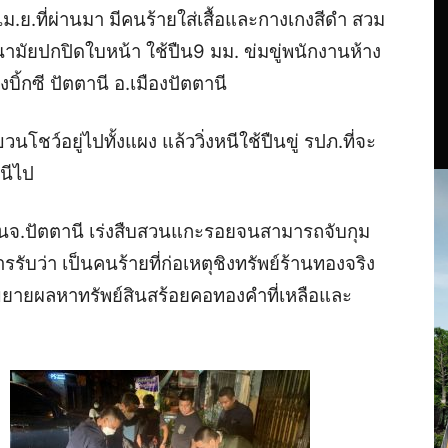
 เม.ย.ที่ผ่านมา มีคนร้ายใส่เสื้อและกางเกงสีดำ สวม
มัยปกปิดใบหน้า ใช้ปืน9 มม. ข่มขู่พนักงานห้าง
้างบิ้กซี ปัตตานี อ.เมืองปัตตานี
ว์อยู่ไปทั้งแผง แล้ววิ่งหนีใช้ปืนขู่ รปภ.ที่จะ
หนีไป
สวนจ.ปัตตานี เร่งสืบสวนแกะรอยจนสามารถจับกุม
ับว่า เป็นคนร้ายที่ก่อเหตุชิงทรัพย์ร้านทองจริง
ำขยายผลหาทรัพย์สินสร้อยคอทองคำที่เหลือและ