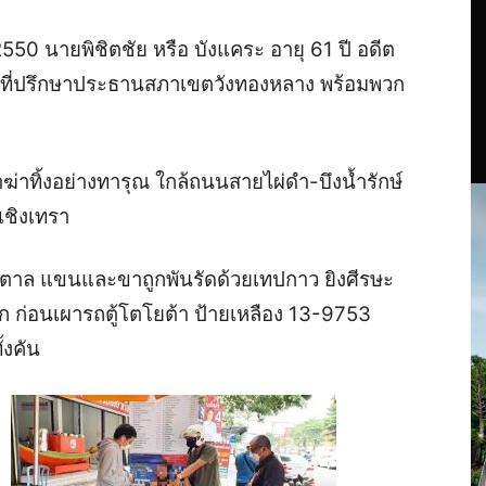
.2550 นายพิชิตชัย หรือ บังแคระ อายุ 61 ปี อดีต
ะที่ปรึกษาประธานสภาเขตวังทองหลาง พร้อมพวก
าฆ่าทิ้งอย่างทารุณ ใกล้ถนนสายไผ่ดำ-บึงน้ำรักษ์
ะเชิงเทรา
ำตาล แขนและขาถูกพันรัดด้วยเทปกาว ยิงศีรษะ
ก ก่อนเผารถตู้โตโยต้า ป้ายเหลือง 13-9753
้งคัน