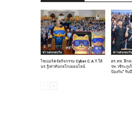
ข่าวเด่นรอบวัน
ข่าวเด่นรอบวั
ไซเบอร์4 จัดกิจกรรม Cyber.C.A.T.ให้
ตร.ทท. ฝึกห
นร.รู้เท่าทันกลโกงออนไลน์
รพ.วชิระภูเก
ป้องกัน” รับ