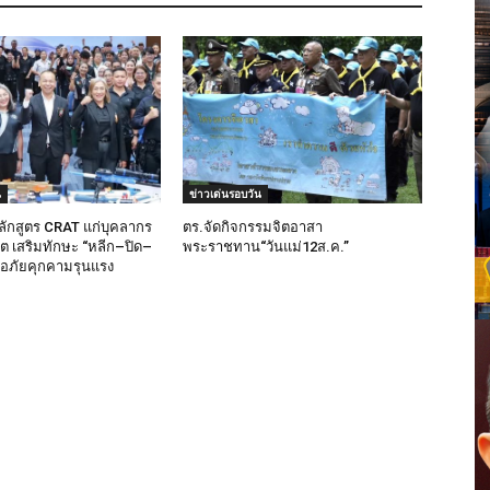
น
ข่าวเด่นรอบวัน
ลักสูตร CRAT แก่บุคลากร
ตร.จัดกิจกรรมจิตอาสา
็ต เสริมทักษะ “หลีก–ปิด–
พระราชทาน“วันแม่12ส.ค.”
มือภัยคุกคามรุนแรง