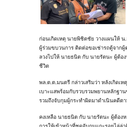
ก่อนเกิดเหตุ นายพิชิตชัย วางแผนให้ น.ส
ผู้ร่วมขบวนการ ติดต่อขอเช่ารถตู้จากผ
ลวงไปให้ นายธนิต กับ นายรัตนะ ผู้ต้อง
ชีวิต
พล.ต.ต.มนตรี กล่าวเสริมว่า หลังเกิดเห
เบาะแสพร้อมกับรวบรวมพยานหลักฐานขอ
รวมถึงจับกุมผู้กระทำผิดมาดำเนินคดีต
คงเหลือ นายธนิต กับ นายรัตนะ ผู้ต้องหาท
การให้เข้าหน้าที่ชุดจับกุมแกะรอยไล่ล่าต