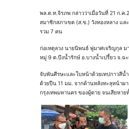
พล.ต.ท.จิรภพ กล่าวว่าเมื่อวันที่ 21 ก.ค
สมาชิกสภาเขต (ส.ข.) วังทองหลาง แล
รวม 7 คน
ก่อเหตุลวง นายนิพนธ์ พู่มาศเจริญกุล ม
หมู่ 9 ต.บึงน้ำรักษ์ อ.บางน้ำเปรี้ยว จ.ฉ
จับพันศีรษะและใบหน้าด้วยเทปกาวสีน้
ด้วยปืน 11 มม. จากด้านหลังทะลุหน้าผา
กรุงเทพมหานคร ของผู้ตาย จนเสียหายทั