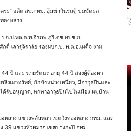
ระ” อดีต สข.กทม. อุ้มฆ่าวินรถตู้ ปมขัดผล
ังทองหลาง
น 2 บก.ป.พล.ต.ท.จิรภพ ภูริเดช ผบช.ก.
กดิ์ เลารุจิราลัย รองผบก.ป. พ.ต.อ.เผด็จ งาม
44 ปี และ นายรัตนะ อายุ 44 ปี สองผู้ต้องหา
พลิงเผาทรัพย์, กักขังหน่วงเหนี่ยว, มีอาวุธปืนและ
ได้รับอนุญาต, พกพาอาวุธปืนไปในเมือง หมู่บ้าน
งทองหลาง แขวงพลับพลา เขตวังทองหลาง กทม. และ
หง 39 แขวงหัวหมาก เขตบางกะปิ กทม.