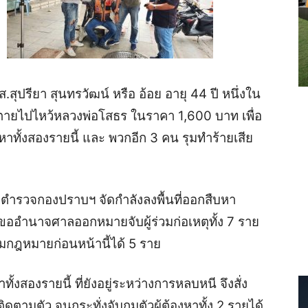
.สุปรียา สุนทรวัฒน์ หรือ อ้อย อายุ 44 ปี หนึ่งใน
ู้ตายไปไหว้หลวงพ่อโสธร ในราคา 1,600 บาท เพื่อ
หาทั้งสองรายนี้ และ พวกอีก 3 คน รุมทำร้ายเสีย
ตุตำรวจกองปราบฯ จัดกำลังลงพื้นที่ออกสืบหา
อำนาจศาลออกหมายจับผู้ร่วมก่อเหตุทั้ง 7 ราย
ามกฎหมายก่อนหน้านี้ได้ 5 ราย
ั้งสองรายนี้ ที่ยังอยู่ระหว่างการหลบหนี จึงสั่ง
ิดตามตัว จนกระทั่งจับกุมตัวผู้ต้องหาทั้ง 2 รายได้