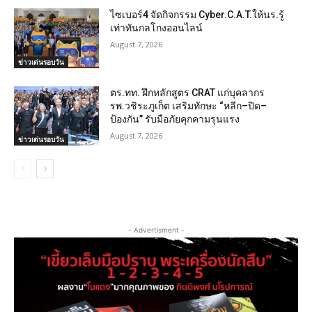
ไซเบอร์4 จัดกิจกรรม Cyber.C.A.T.ให้นร.รู้
เท่าทันกลโกงออนไลน์
August 7, 2026
ข่าวเด่นรอบวัน
ตร.ทท. ฝึกหลักสูตร CRAT แก่บุคลากร
รพ.วชิระภูเก็ต เสริมทักษะ “หลีก–ปิด–
ป้องกัน” รับมือภัยคุกคามรุนแรง
August 7, 2026
ข่าวเด่นรอบวัน
- Advertisment -