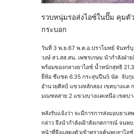
รวบหนุ่มรอส่งไอซ์ในปั๊ม คุมตั
กระบอก
วันที่ 3 พ.ย.67 พ.ต.อ.ปราโมทย์ จันทร์
วงษ์ สว.สส.สน. เพชรเกษม นำกำลังฝ่าย
พร้อมของกลางยาไอซ์ น้ำหนักสุทธิ 21.3
ยี่ห้อ ซีแซด 6.35 กระสุนปืน5 นัด จับกุ
อำนวยศิลป์ แขวงหลักสอง เขตบางแค กท
มณฑลสาย 2 แขวงบางแคเหนือ เขตบา
หลังรับแจ้งว่า จะมีการการส่งมอบยาเสพต
กล่าว จึงนำกำลังเฝ้าสังเกตการณ์ จนพบ
หน้าที่จึงแสดงตัวเข้าตรวจค้นพบยาไอซ์ 