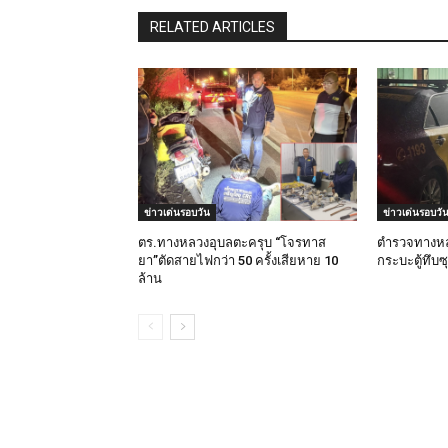
RELATED ARTICLES
ข่าวเด่นรอบวัน
ข่าวเด่นรอบวั
ตร.ทางหลวงอุบลตะครุบ “โจรทาส
ตำรวจทางหล
ยา”ตัดสายไฟกว่า 50 ครั้งเสียหาย 10
กระบะตู้ทึบซ
ล้าน