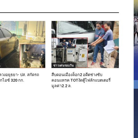
น
ข่าวเด่นรอบวัน
วงอยุธยา- ปส. สกัดรถ
สืบดอนเมืองล็อก2 อดีตช่างซับ
ุกไอซ์ 320 กก.
คอนแทรค TOTงัดตู้ไฟลักแบตเตอรี่
มูลค่า2.2 ล.