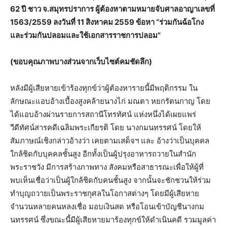
62 ปี ชาว จ.สมุทรปราการ ผู้ต้องหาตามหมายจับศาลอาญาเลขที่
1563/2559 ลงวันที่ 11 สิงหาคม 2559 ข้อหา “ร่วมกันฉ้อโกง
และร่วมกันปลอมและใช้เอกสารราชการปลอม”
(ขอบคุณภาพบางส่วนจากเว็บไซต์คมชัดลึก)
หลังมีผู้เสียหายเข้าร้องทุกข์ว่าผู้ต้องหารายนี้มีพฤติกรรม ใน
ลักษณะแอบอ้างเบื้องสูงคล้ายนางไก่ มณตา หยกรัตนกาญ โดย
ได้แอบอ้างผ่านรายการสถานีโทรทัศน์ แห่งหนึ่งได้เผยแพร่
วีดีทัศน์สารคดีเฉลิมพระเกียรติ โดย นางกมนทรรศน์ โดยให้
สัมภาษณ์เชิงกล่าวอ้างว่า เคยตามเสด็จฯ และ อ้างว่าเป็นบุคคล
ใกล้ชิดกับบุคคลชั้นสูง อีกทั้งเป็นผู้ปรุงอาหารถวายในสำนัก
พระราชวัง มีการสร้างภาพทาง สังคมหรือสาธารณะเพื่อให้ผู้ที่
พบเห็นเชื่อว่าเป็นผู้ใกล้ชิดกับคนชั้นสูง จากนั้นจะชักชวนให้ร่วม
ทำบุญถวายเป็นพระราชกุศลในโอกาสต่างๆ โดยมีผู้เสียหาย
จำนวนหลายคนหลงเชื่อ มอบเงินสด หรือโอนเข้าบัญชีนางกม
นทรรศน์ ซึ่งขณะนี้มีผู้เสียหายมาร้องทุกข์ให้ดำเนินคดี รวมมูลค่า