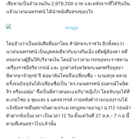
เสียหายเป็นจำนวนเงิน 2,979,300 บาท และหลังจากที่ได้รับเงิน
แล้วนางกมนทรรศน์ ได้นำหนังสือทรงขอบใจ
โดยอ้างว่าเป็นหนังสือที่ออกโดย สำนักพระราชวัง อีกทั้งพบว่า
นางกมนทรรศน์ เป็นบุคคลเดียวกับนางกิมเอ็ง อดีตผู้ต้องหา คดี
หลอกลวงผู้อื่นให้บริจาคเงิน โดยอ้างว่าสามารถขอพระราชทาน
เครื่องราชอิสริยาภรณ์ และ ถูกศาลจังหวัดพระนครศรีอยุธยา
พิพากษาจำคุก6 ปี ต่อมาพ้นโทษจึงเปลี่ยนชื่อ – นามสกุล หลาย
ครั้งจนปัจจุบันได้เปลี่ยนชื่อเป็น “ดร.กมนทรรศน์ ธนธรณ์โฆษิต
จิร หรือแม่ตุ่ม” ซึ่งเป็นพี่สาวคนละแม่กับ”หญิงไก่ โดยจับกุมได้ที่
ต.เกยไชย อ.ชุมแสง จ.นครสวรรค์ ภายหลังตำรวจกองปราบได้
แจ้งข้อหาหมื่นสถาบันตามประมวลกฏหมายอาญา ม.112 ก่อนนำ
ตัวฝากขังเป็นเวลา เป็นเวลา 12 วัน ตั้งแต่วันที่ 27 ส.ค.- 7 ก.ย.นี้
ตามที่เสนอข่าวไปแล้วนั้น