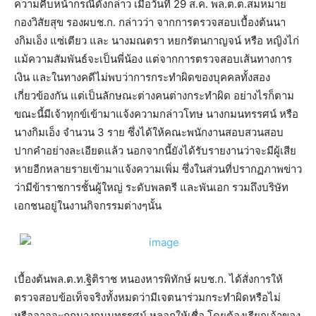
ความคืบหน้ากรณีดังกล่าว เมื่อวันที่ 29 ส.ค. พล.ต.ต.สมหมาย
กองวิสัยสุข รองผบช.ก. กล่าวว่า จากการตรวจสอบเบื้องต้นนา
งกิมเอ็ง แซ่เตียว และ นางมณตรา หยกรัตนกาญจน์ หรือ หญิงไก่
แม้ความสัมพันธ์จะเป็นพี่น้อง แต่จากการตรวจสอบเส้นทางการ
เงิน และในทางคดีไม่พบว่าการกระทำผิดของบุคคลทั้งสอง
เกี่ยวข้องกัน แต่เป็นลักษณะต่างคนต่างกระทำผิด อย่างไรก็ตาม
ขณะนี้มีเจ้าทุกข์เข้ามาแจ้งความกล่าวโทษ นางกมนทรรศน์ หรือ
นางกิมเอ็ง จำนวน 3 ราย ซึ่งได้ให้คณะพนักงานสอบสวนสอบ
ปากคำอย่างละเอียดแล้ว นอกจากนี้ยังได้รับรายงานว่าจะมีผู้เสีย
หายอีกหลายรายเข้ามาแจ้งความเพิ่ม ซึ่งในส่วนที่ปรากฏภาพข่าว
ว่ามีข้าราชการชั้นผู้ใหญ่ ระดับพลตรี และพันเอก รวมถึงบริษัท
เอกชนอยู่ในงานกิจกรรมต่างๆนั้น
เบื้องต้นพล.ต.ท.ฐิติราช หนองหารพิทักษ์ ผบช.ก. ได้สั่งการให้
ตรวจสอบข้อเท็จจริงทั้งหมดว่ามีเจตนาร่วมกระทำผิดหรือไม่
หรืออาจจะถูกนางกมนทรรศน์ หลอกให้เชื่อ โดยต้องเรียกเจ้าของ