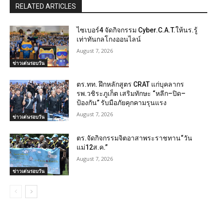
RELATED ARTICLES
ไซเบอร์4 จัดกิจกรรม Cyber.C.A.T.ให้นร.รู้
เท่าทันกลโกงออนไลน์
August 7, 2026
ข่าวเด่นรอบวัน
ตร.ทท. ฝึกหลักสูตร CRAT แก่บุคลากร
รพ.วชิระภูเก็ต เสริมทักษะ “หลีก–ปิด–
ป้องกัน” รับมือภัยคุกคามรุนแรง
August 7, 2026
ข่าวเด่นรอบวัน
ตร.จัดกิจกรรมจิตอาสาพระราชทาน“วัน
แม่12ส.ค.”
August 7, 2026
ข่าวเด่นรอบวัน