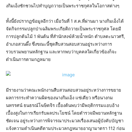
งกิมเอ็งชักชวนไปทำบุญถวายเป็นพระราชกุศลในโอกาสต่างๆ
ทั้งนี้ยังปรากฏข้อมูลอีกว่า เมื่อวันที่ 1 ส.ค.ที่ผ่านมา นางกิมเอ็งได้
จัดกิจกรรมปลูกป่าเฉลิมพระเกียติถวายเป็นพระราชกุศล โดยมี
การปลูกต้นไม้ 1 พันต้น ที่สำนักสงฆ์ห้วยน้ำหนัก ตำบลตะนาวศรี,
อำเภอสวนผึ้ง ซึ่งขณะนี้ชุดสืบสวนสอบสวนอยู่ระหว่างการ
รวบรวมพยานหลักฐาน และหากพบว่าบุคคลใดเกี่ยวข้องก็จะ
ดำเนินการตามกฎหมาย
มีรายงานว่าคณะพนักงานสืบสวนสอบสวนอยู่ระหว่างการขยาย
ผลการกระทำความผิดของนางกิมเอ็ง แซ่เตียว หรือนางกม
นทรรศน์ ธนธรณ์โฆษิตจิร เบื้องต้นพบว่ามีพฤติกรรมแอบอ้าง
เบื้องสูงในการเรียกรับผลประโยชน์ โดยตำรวจมีพยานหลักฐาน
ชัดเจน อยู่ระหว่างการพิจารณาประมวลเรื่องเสนอผู้บังคับบัญชา
แจ้งความดำเนินคดีตามประมวลกฎหมายอาญามาตรา 112 ก่อน