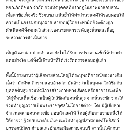
หจก.ภักดีชนก จำกัด รวมทั้งบุคคลที่ปรากฏในภาพมาสอบสวน
เพื่อหาข้อเท็จจริง ซึ่งผบช.ก.เน้นย้ำให้ทำสำนวนคดีให้รอบคอบให้
ความเป็นธรรมกับทุกฝ่าย หากพบผู้ใดกระทำผิดก็จะต้องถูก
ดำเนินคดีทั้งหมดในส่วนของนายทหารระดับสูงนั้นขณะนี้อยู่
ระหว่างการดำเนินการ
เชิญตัวมาสอบปากคำ และยังไม่ได้รับการประสานเข้าให้ปากคำ
แต่อย่างใด แต่ทั้งนี้เจ้าหน้าที่ได้เร่งรัดตรวจสอบอยู่แล้ว
ทั้งนี้มีรายงานว่าผู้เสียหายส่วนใหญ่ได้ระบุพฤติการณ์ของนางกิม
เอ็งว่า มักมีพฤติกรรมแอบอ้างสถาบันอ้างว่าเป็นบุคคลใกล้ชิดกับ
บุคคลชั้นสูง รวมทั้งมีการสร้างภาพทาง สังคมหรือสาธารณะเพื่อ
ให้ผู้ที่พบเห็นเชื่อว่าเป็นผู้ใกล้ชิดกับคนชั้นสูง จากนั้นจะชักชวนให้
ร่วมทำบุญถวายเป็นพระราชกุศลในโอกาสต่างๆ โดยมีผู้เสียหาย
จำนวนหลายคนหลงเชื่อ มอบเงินสดให้ โดยผู้เสียหายรายหนึ่งได้
ให้การว่า รู้จักกับนางกิมเอ็งขณะไปทำบุญที่สำนักสงฆ์โพธิสัตว์
บรรพตนิมิตร ตำบลและอำเภอเมืองกาญจนบุรี จากนั้นได้ถูกนา