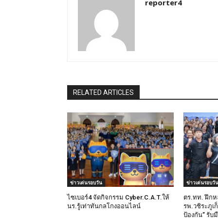
reporter4
RELATED ARTICLES
ข่าวเด่นรอบวัน
ข่าวเด่นรอบวั
ไซเบอร์4 จัดกิจกรรม Cyber.C.A.T.ให้
ตร.ทท. ฝึกห
นร.รู้เท่าทันกลโกงออนไลน์
รพ.วชิระภูเก
ป้องกัน” รับ