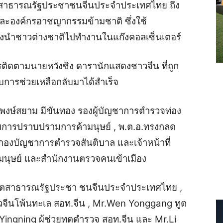
ูตสาธารณรัฐประชาชนจีนประจำประเทศไทย ถึง
์และองค์กรอาชญากรรมข้ามชาติ ซึ่งใช้
นำชาวต่างชาติไปทำงานในแก๊งคอลเซ็นเตอร์
ิดตามนายหวังซิง ดารานักแสดงชาวจีน ที่ถูก
การช่วยเหลือกลับมาได้สำเร็จ
.ต.พงษ์สยาม มีขันทอง รองผู้บัญชาการตำรวจท่อง
ังคับการปราบปรามการค้ามนุษย์ , พ.ต.อ.ทรงกลด
กองบัญชาการตำรวจสันติบาล และเจ้าหน้าที่
นุษย์ และสำนักงานตรวจคนเข้าเมือง
ชทูตสาธารณรัฐประชา ชนจีนประจำประเทศไทย ,
าวจีนโพ้นทะเล สอท.จีน , Mr.Wen Yonggang ทูต
ingning ผู้ช่วยทูตตำรวจ สอท.จีน และ Mr.Li