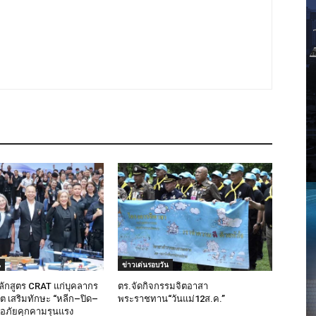
น
ข่าวเด่นรอบวัน
ลักสูตร CRAT แก่บุคลากร
ตร.จัดกิจกรรมจิตอาสา
็ต เสริมทักษะ “หลีก–ปิด–
พระราชทาน“วันแม่12ส.ค.”
มือภัยคุกคามรุนแรง