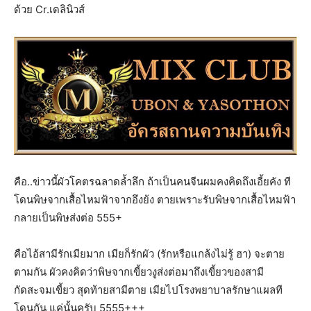
ด้วย Cr.เดลินิวส์
คือ..ข่าวนี้ผัวโคตรฉลาดล้ำลึก ถ้าเป็นคนจีนผมคงคิดถึงเอี้ยคัง ที
โดนพิษจากเสื้อไหมฟ้าจากอึงย้ง ตายเพราะรับพิษจากเสื้อไหมฟ้า
กลายเป็นพิษส่งต่อ 555+
คือไอ้สามีรักเมียมาก เมียก็รักผัว (รักหรือแกล้งไม่รู้ ฮา) จะตาย
ตามกัน ผัวคงคิดว่าพิษจากเขี้ยวงูส่งต่อมาถึงเขี้ยวของสามี
กัดสะจมเขี้ยว สุดท้ายสามีตาย เมียไปโรงพยาบาลรักษาแผลที
โดนกัน แค่นั้นครับ 5555+++