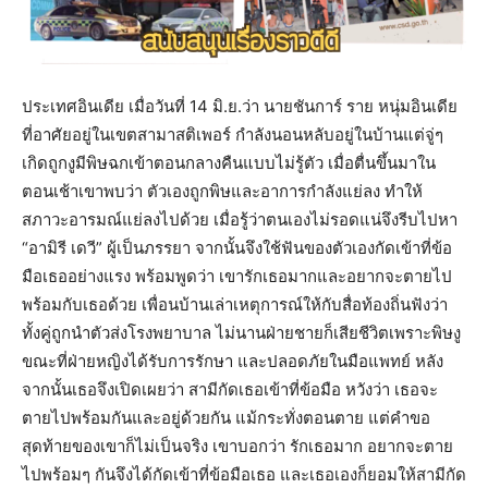
ประเทศอินเดีย เมื่อวันที่ 14 มิ.ย.ว่า นายชันการ์ ราย หนุ่มอินเดีย
ที่อาศัยอยู่ในเขตสามาสติเพอร์ กำลังนอนหลับอยู่ในบ้านแต่จู่ๆ
เกิดถูกงูมีพิษฉกเข้าตอนกลางคืนแบบไม่รู้ตัว เมื่อตื่นขึ้นมาใน
ตอนเช้าเขาพบว่า ตัวเองถูกพิษและอาการกำลังแย่ลง ทำให้
สภาวะอารมณ์แย่ลงไปด้วย เมื่อรู้ว่าตนเองไม่รอดแน่จึงรีบไปหา
“อามิรี เดวี” ผู้เป็นภรรยา จากนั้นจึงใช้ฟันของตัวเองกัดเข้าที่ข้อ
มือเธออย่างแรง พร้อมพูดว่า เขารักเธอมากและอยากจะตายไป
พร้อมกับเธอด้วย เพื่อนบ้านเล่าเหตุการณ์ให้กับสื่อท้องถิ่นฟังว่า
ทั้งคู่ถูกนำตัวส่งโรงพยาบาล ไม่นานฝ่ายชายก็เสียชีวิตเพราะพิษงู
ขณะที่ฝ่ายหญิงได้รับการรักษา และปลอดภัยในมือแพทย์ หลัง
จากนั้นเธอจึงเปิดเผยว่า สามีกัดเธอเข้าที่ข้อมือ หวังว่า เธอจะ
ตายไปพร้อมกันและอยู่ด้วยกัน แม้กระทั่งตอนตาย แต่คำขอ
สุดท้ายของเขาก็ไม่เป็นจริง เขาบอกว่า รักเธอมาก อยากจะตาย
ไปพร้อมๆ กันจึงได้กัดเข้าที่ข้อมือเธอ และเธอเองก็ยอมให้สามีกัด