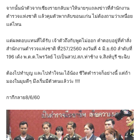
จากนั้นนำตัวจากเชียงรายกลับมาให้นายๆแถลงข่าวที่สำนักงาน
ตำรวจแห่งชาติ แล้วคุมตัวพากลับขอนแก่น ไม่ต้องถามว่าเหนื่อย
แค่ไหน
แต่ผลตอบแทนที่ได้รับ เจ้าตัวถึงกับพูดไม่ออก คำตอบอยู่ที่คำสั่ง
สำนักงานตำรวจแห่งชาติ ที่257/2560 ลงวันที่ 4 มิ.ย.60 ลำดับที่
196 เด้ง พ.ต.ต.ไพรวัลย์ ไปเป็นสวป.สภ.ท่าช้าง จ.สิงห์บุรี ซะฉิบ
ต้องไปทำบุญ และไปทำใจนะไอ้น้อง ชีวิตตำรวจก็อย่างนี้ แต่ถ้า
มองในมุมดีๆ มึงเริ่มมีตัวตนแล้วว่ะ !!!!
กากีกลาย8/6/60