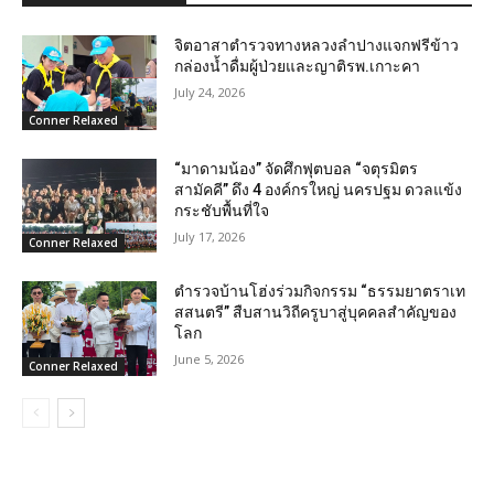
จิตอาสาตำรวจทางหลวงลำปางแจกฟรีข้าว
กล่องน้ำดื่มผู้ป่วยและญาติรพ.เกาะคา
July 24, 2026
Conner Relaxed
“มาดามน้อง” จัดศึกฟุตบอล “จตุรมิตร
สามัคคี” ดึง 4 องค์กรใหญ่ นครปฐม ดวลแข้ง
กระชับพื้นที่ใจ
July 17, 2026
Conner Relaxed
ตำรวจบ้านโฮ่งร่วมกิจกรรม “ธรรมยาตราเท
สสนตรี” สืบสานวิถีครูบาสู่บุคคลสำคัญของ
โลก
June 5, 2026
Conner Relaxed