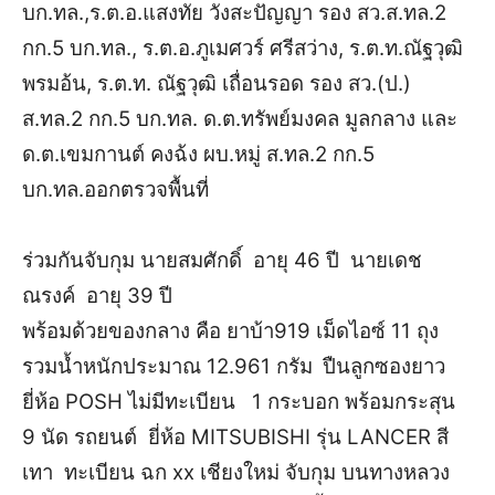
บก.ทล.,ร.ต.อ.แสงทัย วังสะปัญญา รอง สว.ส.ทล.2
กก.5 บก.ทล., ร.ต.อ.ภูเมศวร์ ศรีสว่าง, ร.ต.ท.ณัฐวุฒิ
พรมอ้น, ร.ต.ท. ณัฐวุฒิ เถื่อนรอด รอง สว.(ป.)
ส.ทล.2 กก.5 บก.ทล. ด.ต.ทรัพย์มงคล มูลกลาง และ
ด.ต.เขมกานต์ คงฉ้ง ผบ.หมู่ ส.ทล.2 กก.5
บก.ทล.ออกตรวจพื้นที่
ร่วมกันจับกุม
นายสมศักดิ์ อายุ 46 ปี
นายเดช
ณรงค์ อายุ 39 ปี
พร้อมด้วยของกลาง คือ
ยาบ้า919 เม็ด
ไอซ์ 11 ถุง
รวมน้ำหนักประมาณ 12.961 กรัม
ปืนลูกซองยาว
ยี่ห้อ POSH ไม่มีทะเบียน 1 กระบอก พร้อมกระสุน
9 นัด
รถยนต์ ยี่ห้อ MITSUBISHI รุ่น LANCER สี
เทา ทะเบียน ฉก xx เชียงใหม่ จับกุม บนทางหลวง