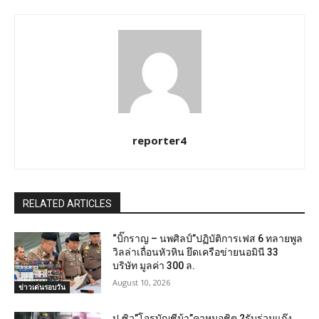
reporter4
RELATED ARTICLES
“บิ๊กราญ – นพศิลป์”ปฏิบัติการเฟส 6 ทลายพูล
วิลล่าเถื่อนหัวหิน ยึดเครือข่ายนอมินี 33
บริษัท มูลค่า 300 ล.
August 10, 2026
ข่าวเด่นรอบวัน
ป.ซิว”โจรบัญชีม้า”คาหมอชิต 2รับร่วมแก๊ง