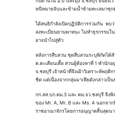
กบดานใน อ.บางละมุง จ.ชลบุรี ยืนยันว่าบ
หนีหมายจับและข้ามน้ำข้ามทะเลมาซุก
ได้สนธิกำลังเปิดปฏิบัติการร่วมกัน พบว่
ลงทะเบียนยานพาหนะ ไม่ทำธุรกรรมในชื่
อาจนำไปสู่ตัว
หลังการสืบสวน ชุดสืบสวนระบุพิกัดได้สำเร็
ต.ตะเคียนเตี้ย ส่วนผู้ต้องหาที่ 1 พำนักอย
จ.ชลบุรี เจ้าหน้าที่จึงเฝ้าวิเคราะห์พฤ
ชิด แต่เนื่องจากกลุ่มมาเฟียดังกล่าว
กก.สส.บก.ตม.3 และ ตม.จว.ชลบุรี จึง
ของ Mr. A, Mr. B และ Ms. A นอกจากนี้
ราชอาณาจักรโดยการอนุญาตสิ้นสุดนานก