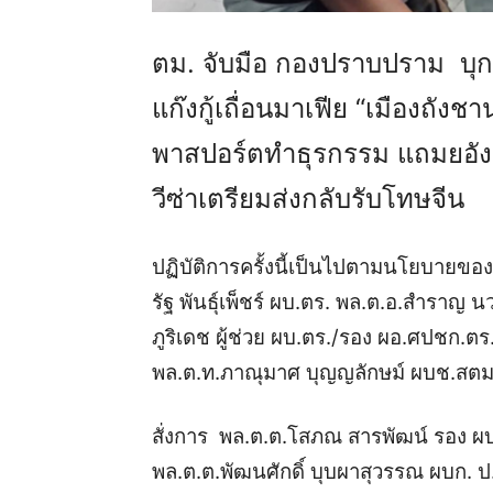
ตม. จับมือ กองปราบปราม บุกบ้
แก๊งกู้เถื่อนมาเฟีย “เมืองถังช
พาสปอร์ตทำธุรกรรม แถมยอังยู
วีซ่าเตรียมส่งกลับรับโทษจีน
ปฏิบัติการครั้งนี้เป็นไปตามนโยบายขอ
รัฐ พันธุ์เพ็ชร์ ผบ.ตร. พล.ต.อ.สำราญ
ภูริเดช ผู้ช่วย ผบ.ตร./รอง ผอ.ศปชก.ตร.
พล.ต.ท.ภาณุมาศ บุญญลักษม์ ผบช.สตม
สั่งการ พล.ต.ต.โสภณ สารพัฒน์ รอง ผ
พล.ต.ต.พัฒนศักดิ์ บุบผาสุวรรณ ผบก. 