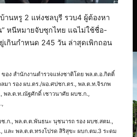
านหรู 2 แห่งชลบุรี รวบ4 ผู้ต้องหา
าน” หนีหมายจับซุกไทย แฉไม่ใช้ชื่อ-
่เกินกำหนด 245 วัน ล่าสุดเพิกถอน
ง ของ สำนักงานตำรวจแห่งชาติโดย พล.ต.อ.กิตติ์
 นวลมา รอง ผบ.ตร./ผอ.ศปชก.ตร., พล.ต.ท.จิรภพ
, พล.ต.ท.ณัฐศักดิ์ เชาวนาศัย ผบช.ก.,
.,
บช.ก., พล.ต.ต.พันธนะ นุชนารถ รอง ผบช.สตม.,
ป., และ พล.ต.ต.ทรงโปรด สิริสุขะ ผบก.ตม.3 ระดม