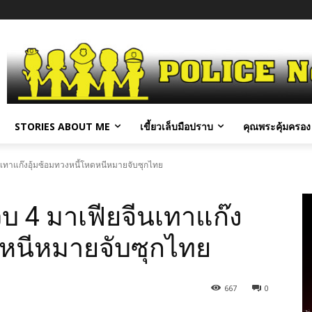
STORIES ABOUT ME
เขี้ยวเล็บมือปราบ
คุณพระคุ้มครอง 
เทาแก๊งอุ้มซ้อมทวงหนี้โหดหนีหมายจับซุกไทย
บ 4 มาเฟียจีนเทาแก๊ง
ดหนีหมายจับซุกไทย
667
0