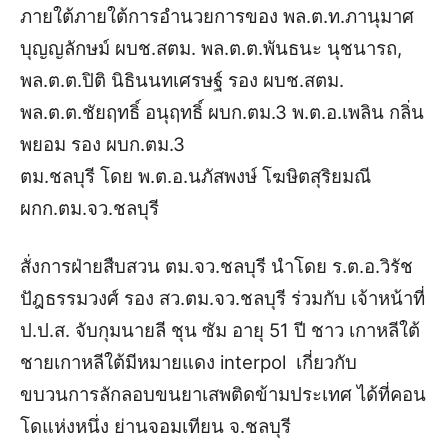
ภายใต้ภายใต้การอำนวยการของ พล.ต.ท.ภานุมาศ
บุญญลักษม์ ผบช.สตม. พล.ต.ต.พันธนะ นุชนารถ,
พล.ต.ต.ปิติ นิธินนทเศรษฐ์ รอง ผบช.สตม.
พล.ต.ต.ชัยฤทธิ์ อนุฤทธิ์ ผบก.ตม.3 พ.ต.อ.เพลิน กลิ่น
พยอม รอง ผบก.ตม.3
ตม.ชลบุรี โดย พ.ต.อ.นภัสพงษ์ โฆษิตสุริยมณี
ผกก.ตม.จว.ชลบุรี
สั่งการฝ่ายสืบสวน ตม.จว.ชลบุรี นำโดย ร.ต.อ.วิรัช
ปัฎธรรมวงศ์ รอง สว.ตม.จว.ชลบุรี ร่วมกับ เจ้าหน้าที่
ป.ป.ส. จับกุมนายลี ชุน ซัม อายุ 51 ปี ชาว เกาหลีใต้
ชายเกาหลีใต้มีหมายแดง interpol เกี่ยวกับ
ขบวนการลักลอบขนยาเสพติดข้ามประเทศ ได้ที่คอน
โดแห่งหนึ่ง ย่านจอมเทียน จ.ชลบุรี