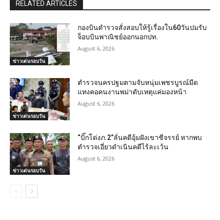
RELATED ARTICLES
กองบินตำรวจสั่งสอบให้รู้เรื่องใน60วันปมรับ
จ็อบบินพาณิชย์ออกนอกปท.
August 6, 2026
ข่าวเด่นรอบวัน
ตำรวจนครปฐมตามจับหนุ่มเพชรบูรณ์มีด
แทงคอคนงานพม่าดับเหตุแค่มองหน้า
August 6, 2026
ข่าวเด่นรอบวัน
“บิ๊กโด่งภ.2”ลั่นคดีอุ้มฝังเขาชีจรรย์ หากพบ
ตำรวจเอี่ยวดำเนินคดีไร้ละเว้น
August 6, 2026
ข่าวเด่นรอบวัน