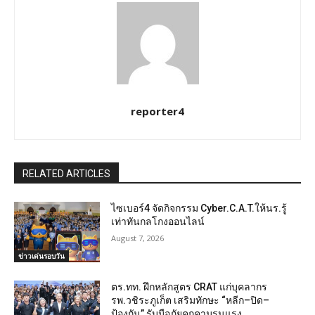
reporter4
RELATED ARTICLES
ไซเบอร์4 จัดกิจกรรม Cyber.C.A.T.ให้นร.รู้
เท่าทันกลโกงออนไลน์
August 7, 2026
ข่าวเด่นรอบวัน
ตร.ทท. ฝึกหลักสูตร CRAT แก่บุคลากร
รพ.วชิระภูเก็ต เสริมทักษะ “หลีก–ปิด–
ป้องกัน” รับมือภัยคุกคามรุนแรง