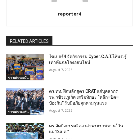
reporter4
RELATED ARTICLES
ไซเบอร์4 จัดกิจกรรม Cyber.C.A.T.ให้นร.รู้
เท่าทันกลโกงออนไลน์
August 7, 2026
ข่าวเด่นรอบวัน
ตร.ทท. ฝึกหลักสูตร CRAT แก่บุคลากร
รพ.วชิระภูเก็ต เสริมทักษะ “หลีก–ปิด–
ป้องกัน” รับมือภัยคุกคามรุนแรง
August 7, 2026
ข่าวเด่นรอบวัน
ตร.จัดกิจกรรมจิตอาสาพระราชทาน“วัน
แม่12ส.ค.”
August 7, 2026