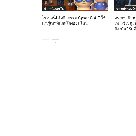
ข่าวเด่นรอบวัน
ข่าวเด่นรอบวั
ไซเบอร์4 จัดกิจกรรม Cyber.C.A.T.ให้
ตร.ทท. ฝึกห
นร.รู้เท่าทันกลโกงออนไลน์
รพ.วชิระภูเก
ป้องกัน” รับ