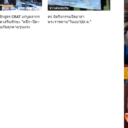
น
ข่าวเด่นรอบวัน
ลักสูตร CRAT แก่บุคลากร
ตร.จัดกิจกรรมจิตอาสา
็ต เสริมทักษะ “หลีก–ปิด–
พระราชทาน“วันแม่12ส.ค.”
มือภัยคุกคามรุนแรง