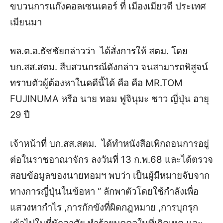
ขบวนการแก๊งคอลเซนเตอร์ ที่ เมืองเมียวดี ประเทศ
เมียนมา
พล.ต.อ.ธัชชัยกล่าวว่า ได้สั่งการให้ สตม. โดย
บก.สส.สตม. สืบสวนกรณีดังกล่าว จนสามารถพิสูจน์
ทราบตัวผู้ต้องหาในคดีนี้ได้ คือ คือ MR.TOM
FUJINUMA หรือ นาย ทอม ฟูจินุมะ ชาว ญี่ปุ่น อายุ
29 ปี
เจ้าหน้าที่ บก.สส.สตม. ได้ทำหนังสือเพิกถอนการอยู่
ต่อในราชอาณาจักร ลงวันที่ 13 ก.พ.68 และได้ตรวจ
สอบข้อมูลของนายทอมฯ พบว่า เป็นผู้มีหมายจับจาก
ทางการญี่ปุ่นในข้อหา “ ลักพาตัวโดยใช้กำลังเพื่อ
แสวงหากำไร ,การกักขังที่ผิดกฎหมาย ,การบุกรุก