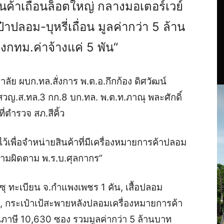
ค้าเถื่อนล็อตใหญ่ กลางมอเตอร์เวย์
าปลอม-บุหรี่เถื่อน มูลค่ากว่า 5 ล้าน
ทม.ค่าจ้างแค่ 5 พัน“
ราลัย ผบก.ทล.สั่งการ พ.ต.อ.กึกก้อง ดิศวัฒน์
วญ.ส.ทล.3 กก.8 บก.ทล. พ.ต.ท.ภาณุ พละศักดิ์
ี่ตำรวจ สภ.สีคิ้ว
ไว้เพื่อจำหน่ายสินค้าที่มีเครื่องหมายการค้าปลอม
วามผิดตาม พ.ร.บ.ศุลกากร”
 ทะเบียน จ.กำแพงเพชร 1 คัน, เสื้อปลอม
น, กระเป๋าเป้สะพายหลังปลอมเครื่องหมายการค้า
นีภาษี 10,630 ซอง รวมมูลค่ากว่า 5 ล้านบาท