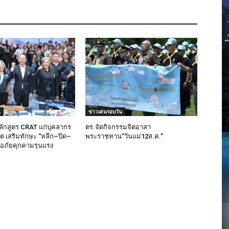
น
ข่าวเด่นรอบวัน
ลักสูตร CRAT แก่บุคลากร
ตร.จัดกิจกรรมจิตอาสา
็ต เสริมทักษะ “หลีก–ปิด–
พระราชทาน“วันแม่12ส.ค.”
มือภัยคุกคามรุนแรง