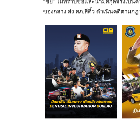
“ชัย” ไม่ทราบชื่อและนามสกุลจริงเป็นคน
ของกลาง ส่ง สภ.สีคิ้ว ดำเนินคดีตาม