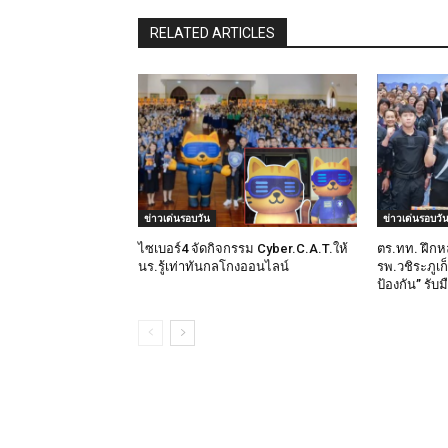
RELATED ARTICLES
ข่าวเด่นรอบวัน
ข่าวเด่นรอบวั
ไซเบอร์4 จัดกิจกรรม Cyber.C.A.T.ให้
ตร.ทท. ฝึกห
นร.รู้เท่าทันกลโกงออนไลน์
รพ.วชิระภูเก
ป้องกัน” รับ