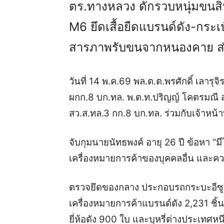
ตร.ทางหลวง ดักรวบหนุ่มขนสิน
M6 ยึดเสื้อยืดแบรนด์ดัง-กระเป๋
สารภาพรับขนจากหนองคาย ส่งก
วันที่ 14 พ.ค.69 พล.ต.ต.พรศักดิ์ เลารุจิ
ผกก.8 บก.ทล. พ.ต.ท.ปริญญ์ โคตรมณี ส
สว.ส.ทล.3 กก.8 บก.ทล. ร่วมกับเจ้าหน้าท
จับกุมนายนัทธพงค์ อายุ 26 ปี ข้อหา “มี
เครื่องหมายการค้าของบุคคลอื่น และค
ตรวจยึดของกลาง ประกอบรถกระบะอีซูซุ
เครื่องหมายการค้าแบรนด์ดัง 2,231 ชิ้
ยี่ห้อดัง 900 ใบ และบุหรี่ต่างประเทศห