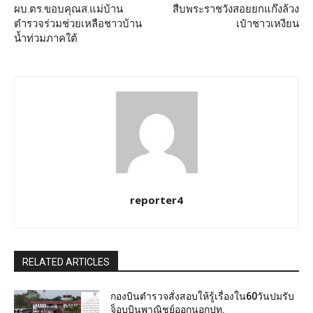
ผบ.ตร.ขอบคุณส.แม่บ้าน
สืบพระราชวังสอยยกแก๊งล้วง
ตำรวจร่วมช่วยเหลือชาวบ้าน
เป๋าชาวเหงียน
น้ำท่วมภาคใต้
reporter4
RELATED ARTICLES
กองบินตำรวจสั่งสอบให้รู้เรื่องใน60วันปมรับ
จ็อบบินพาณิชย์ออกนอกปท.