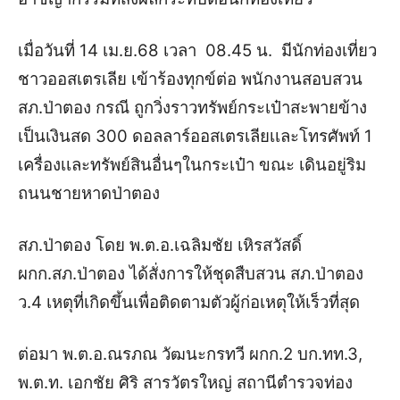
เมื่อวันที่ 14 เม.ย.68 เวลา 08.45 น. มีนักท่องเที่ยว
ชาวออสเตรเลีย เข้าร้องทุกข์ต่อ พนักงานสอบสวน
สภ.ป่าตอง กรณี ถูกวิ่งราวทรัพย์กระเป๋าสะพายข้าง
เป็นเงินสด 300 ดอลลาร์ออสเตรเลียเเละโทรศัพท์ 1
เครื่องเเละทรัพย์สินอื่นๆในกระเป๋า ขณะ เดินอยู่ริม
ถนนชายหาดป่าตอง
สภ.ป่าตอง โดย พ.ต.อ.เฉลิมชัย เหิรสวัสดิ์
ผกก.สภ.ป่าตอง ได้สั่งการให้ชุดสืบสวน สภ.ป่าตอง
ว.4 เหตุที่เกิดขึ้นเพื่อติดตามตัวผู้ก่อเหตุให้เร็วที่สุด
ต่อมา พ.ต.อ.ณรภณ วัฒนะกรทวี ผกก.2 บก.ทท.3,
พ.ต.ท. เอกชัย ศิริ สารวัตรใหญ่ สถานีตำรวจท่อง