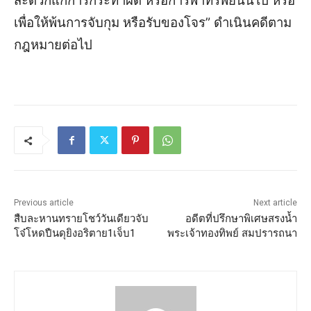
สะดวกแก่การกระทำผิด หรือการพาทรัพย์นั้นไป หรือ
เพื่อให้พ้นการจับกุม หรือรับของโจร” ดำเนินคดีตาม
กฎหมายต่อไป
Previous article
Next article
สืบละหานทรายโชว์วันเดียวจับ
อดีตที่ปรึกษาพิเศษสรงน้ำ
โจ๋โหดปืนดุยิงอริตาย1เจ็บ1
พระเจ้าทองทิพย์ สมปรารถนา