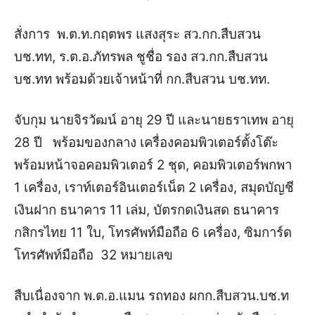
สั่งการ พ.ต.ท.กฤตพร แสงสุระ สว.กก.สืบสวน
บช
.ทท
,
ร.ต.อ.ภัทรพล ชูชื่อ รอง สว.กก.สืบสวน
บช
.ทท พร้อมด้วยเจ้าหน้า
ที่ กก.
สืบสวน
บช
.ทท.
จับกุม
นายจิรวัฒน์
อายุ 29 ปี และ
นายธราเทพ
อายุ
28 ปี
พร้อม
ของกลาง
เครื่องคอมพิวเตอร์ตั้งโต๊ะ
พร้อม
หน้าจอคอมพิวเตอร์
2
ชุด
,
คอมพิวเตอร์พกพา
1
เครื่อง
,
เราท์
เต
อร์อินเตอร์เน็ต 2 เครื่อง
,
สมุดบัญชี
เงินฝาก ธนาคาร 11 เล่ม
,
บัตรกดเงินสด ธนาคาร
กสิกรไทย
11
ใบ
,
โทรศัพท์มือถือ 6 เครื่อง
,
ซิมการ์ด
โทรศัพท์มือถือ
32 หมายเล
ข
สืบเนื่องจาก
พ.ต.อ.แมน รถทอง ผกก.สืบสวน.
บช
.ท