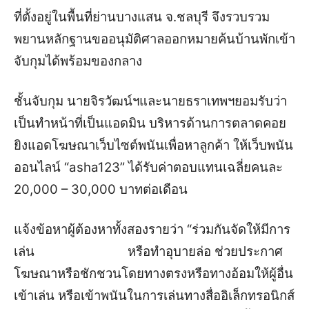
ที่ตั้งอยู่ในพื้นที่ย่
านบางแสน
จ.ชลบุรี
จึง
รวบรวม
พยานหลักฐานขออนุมัติศาลออกหมายค้น
บ้าน
พัก
เข้า
จับกุมได้พร้อม
ของกลาง
ชั้นจับกุม
นายจิรวัฒน์
ฯ
และ
นายธราเทพ
ฯ
ยอมรับว่า
เป็นทำหน้าที่เป็นแอดมิน บริหารด้านการตลาดคอย
ยิงแอดโฆษณาเว็บไซต์พนันเพื่อหาลูกค้า ให้เว็บพนัน
ออนไลน์ “
asha123
”
ได้รับค่าตอบแทนเฉลี่ยคนละ
20,000 – 30,000
บาทต่อเดือน
แจ้งข้อหา
ผู้ต้องหาทั้งสองรายว่า
“
ร่วมกันจัดให้มีการ
เล่น
หรือทำอุบายล่อ ช่วยประกาศ
โฆษณาหรือชักชวนโดยทางตรงหรือทางอ้อมให้ผู้อื่น
เข้าเล่น หรือเข้าพนันในการเล่นทางสื่ออิเล็กทรอนิกส์