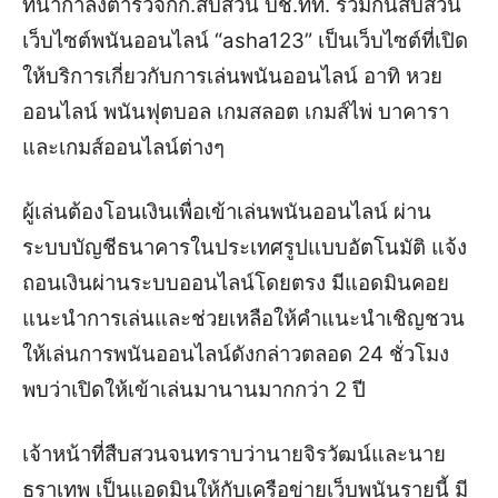
ท
นำกำลังตำรวจ
กก.สืบสวน
บช
.ทท.
ร่วมกันสืบสวน
เว็บไซ
ต์
พนันออนไลน์ “
asha123
”
เป็นเว็บไซต์ที่เปิด
ให้บริการเกี่ยวกับการเล่นพนันออนไลน์ อาทิ
หวย
ออนไลน์
พนันฟุตบอล
เกม
สล
อต
เกม
ส์
ไพ่ บาคารา
และเกมส์ออนไลน์ต่างๆ
ผู้เล่นต้องโอนเงินเพื่อเข้าเล่นพนันออนไลน์
ผ่าน
ระบบบัญชีธนาคารในประเทศรูปแบบอัตโนมัติ แจ้ง
ถอนเงินผ่านระบบออนไลน์โดยตรง มีแอดมินค
อย
แนะนำการเล่นและช่วยเหลือให้คำแนะนำเชิญชวน
ให้เล่นการพนันออนไลน์ดังกล่าว
ตลอด 24 ชั่วโมง
พบว่าเปิดให้เข้าเล่นมานาน
มาก
กว่า
2
ปี
เจ้าหน้าที่สืบสวน
จน
ทราบว่า
นายจิรวัฒน์
และ
นาย
ธราเทพ
เป็นแอดมินให้กับเครือข่ายเว็บพนันรายนี้
มี