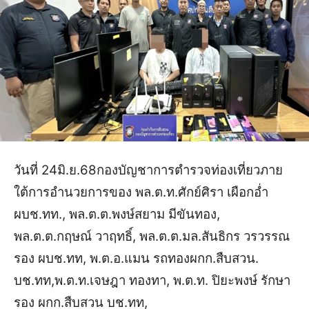
วันที่ 24มิ.ย.68กองบัญชาการตำรวจท่องเที่ยวภาย
ใต้การอำนวยการของ
พล.ต.ท.ศักย์ศิรา เผือกอ่ำ
ผบช.ทท.
,
พล.ต.ต.พง
ษ์
สยาม มีขันทอง
,
พล.ต.ต.
กฤษ
ณ์ วาฤทธิ์
,
พล.ต.ต.มล.สัน
ธิ
กร
วรวรร
ณ
รอง ผบช.ทท
,
พ.ต.อ.แมน รถทอง
ผกก.สืบสวน.
บช
.ทท
,
พ.ต.ท.เจษฎา ทองทา
,
พ.ต.ท.
ปิ
ยะพง
ษ์
รักษา
รอง ผกก.สืบสวน
บช
.ทท
,