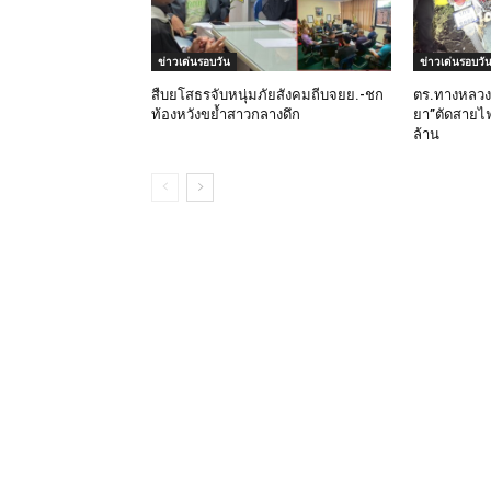
ข่าวเด่นรอบวัน
ข่าวเด่นรอบวั
สืบยโสธรจับหนุ่มภัยสังคมถีบจยย.-ชก
ตร.ทางหลวง
ท้องหวังขย้ำสาวกลางดึก
ยา”ตัดสายไฟก
ล้าน