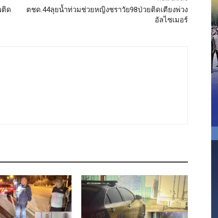
พติด
ตชด.44ลุยน้ำท่วมช่วยหญิงชราวัย98ป่วยติดเตียงพ่วง
อัลไซเมอร์