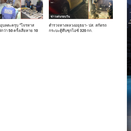
น
ข่าวเด่นรอบวัน
อุบลตะครุบ “โจรทาส
ตำรวจทางหลวงอยุธยา- ปส. สกัดรถ
ว่า 50 ครั้งเสียหาย 10
กระบะตู้ทึบซุกไอซ์ 320 กก.