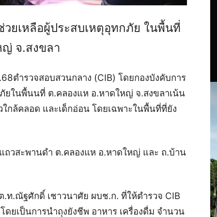
วยเหลือผู้ประสบเหตุอุทกภัย ในพื้นที่
ญ่ จ.สงขลา
27 พ.ย.68ตำรวจสอบสวนกลาง (CIB) โดยกองบังคับการ
กภัยในพื้นนที่ ต.คลองแห อ.หาดใหญ่ จ.สงขลาเน้น
าวใกล้คลอด และเด็กอ่อน โดยเฉพาะในพื้นที่ที่ยัง
ุมชนแถวสะพานดำ ต.คลองแห อ.หาดใหญ่ และ ถ.บ้าน
.ท.ณัฐศักดิ์ เชาวนาศัย ผบช.ก. ที่ให้ตำรวจ CIB
 โดยเป็นการนำถุงยังชีพ อาหาร เครื่องดื่ม จำนวน