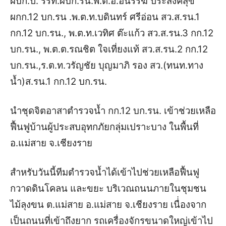
ผบก.ป. รรท.ผบก.รน.พ.ต.อ.อนรรฆ ประสงค์สุข
ผกก.12 บก.รน .พ.ต.ท.บดินทร์ ศรีอ่อน สว.ส.รน.1
กก.12 บก.รน., พ.ต.ท.เวทิศ ต๊ะแก้ว สว.ส.รน.3 กก.12
บก.รน., พ.ต.ต.รณชิต ใจเที่ยงแท้ สว.ส.รน.2 กก.12
บก.รน.,ร.ต.ท.วรัญชัย บุญมาภิ รอง สว.(ทนท.ทาง
น้ำ)ส.รน.1 กก.12 บก.รน.
นำชุดจิตอาสาตำรวจน้ำ กก.12 บก.รน. เข้าช่วยเหลือ
ฟื้นฟูบ้านผู้ประสบอุทกภัยกลุ่มเปราะบาง ในพื้นที่
อ.แม่สาย จ.เชียงราย
สำหรับวันนี้ทีมตำรวจน้ำได้เข้าไปช่วยเหลือฟื้นฟู
กวาดดินโคลน และขยะ บริเวณถนนภายในชุมชน
ไม้ลุงขน ต.แม่สาย อ.แม่สาย จ.เชียงราย เนื่่องจาก
เป็นถนนที่เข้าถึงยาก รถเครื่องจักรขนาดใหญ่เข้าไป