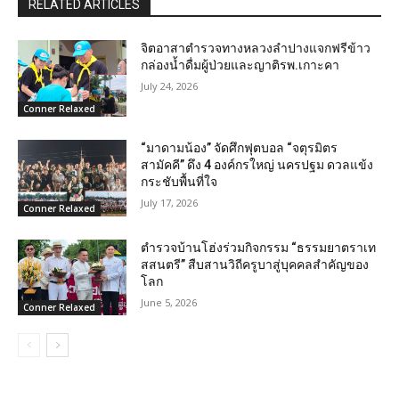
RELATED ARTICLES
จิตอาสาตำรวจทางหลวงลำปางแจกฟรีข้าว
กล่องน้ำดื่มผู้ป่วยและญาติรพ.เกาะคา
July 24, 2026
Conner Relaxed
“มาดามน้อง” จัดศึกฟุตบอล “จตุรมิตร
สามัคคี” ดึง 4 องค์กรใหญ่ นครปฐม ดวลแข้ง
กระชับพื้นที่ใจ
July 17, 2026
Conner Relaxed
ตำรวจบ้านโฮ่งร่วมกิจกรรม “ธรรมยาตราเท
สสนตรี” สืบสานวิถีครูบาสู่บุคคลสำคัญของ
โลก
June 5, 2026
Conner Relaxed