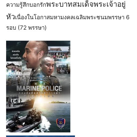
พระบาทสมเด็​จพระ​เจ้าอยู่​
ความ​รู้สึก​บอก​รัก​
หัว
​เนื่องในโอกาสมหามงคลเฉลิมพระชนมพรรษา 6
รอบ (72 พรรษา)