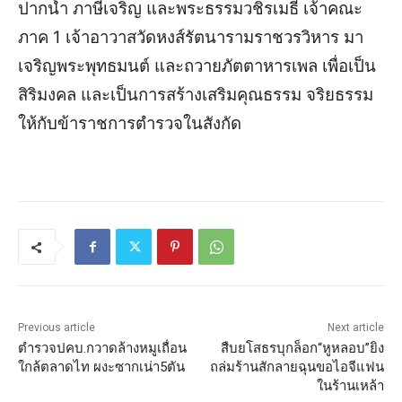
ปากน้ำ ภาษีเจริญ และพระธรรมวชิรเมธี เจ้าคณะ
ภาค 1 เจ้าอาวาสวัดหงส์รัตนารามราชวรวิหาร มา
เจริญพระพุทธมนต์ และถวายภัตตาหารเพล เพื่อเป็น
สิริมงคล และเป็นการสร้างเสริมคุณธรรม จริยธรรม
ให้กับข้าราชการตำรวจในสังกัด
Previous article
Next article
ตำรวจปคบ.กวาดล้างหมูเถื่อน
สืบยโสธรบุกล็อก“หูหลอบ”ยิง
ใกล้ตลาดไท ผงะซากเน่า5ตัน
ถล่มร้านสักลายฉุนขอไอจีแฟน
ในร้านเหล้า