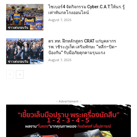
ไซเบอร์4 จัดกิจกรรม Cyber.C.A.T.ให้นร.รู้
เท่าทันกลโกงออนไลน์
August 7, 2026
ข่าวเด่นรอบวัน
ตร.ทท. ฝึกหลักสูตร CRAT แก่บุคลากร
รพ.วชิระภูเก็ต เสริมทักษะ “หลีก–ปิด–
ป้องกัน” รับมือภัยคุกคามรุนแรง
August 7, 2026
ข่าวเด่นรอบวัน
- Advertisment -