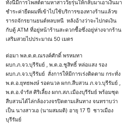
ทั้งนี้มีการโพสต์ตามหาสาววัยรุ่นให้กลับมาเอาเงินมา
ชำระค่ายืดผมที่เข้าไปใช้บริการของทางร้านแล้วข
รารถจักรยานยนต์หลบหนี หลังอ้างว่าจะไปกดเงิน
กับตู้ ATM ที่อยู่หน้าร้านสะดวกซื้อซึ่งอยู่ห่างจากร้าน
เสริมสวยไปประมาณ 50 เมตร
ต่อมา พล.ต.ต.ณรงค์ศักดิ์ พรหมทา
ผบก.ภ.จว.บุรีรัมย์ , พ.ต.อ.ชูสิทธิ์ หล่อแสง รอง
ผบก.ภ.จว.บุรีรัมย์ สั่งการให้มีการเร่งติดตาม กระทั่ง
พ.ต.อ.ยุทธพงษ์ รอดนวล ผกก.สืบสวน ภ.จว.บุรีรัมย์ ,
พ.ต.อ.จำรัส ศิริเลี้ยง ผกก.สภ.เมืองบุรีรัมย์ พร้อมชุด
สืบสวนได้ไล่กล้องวงจรปิดตามเส้นทาง จนทราบว่า
เป็น นางสาวเอ (นามสมมติ) อายุ 17 ปี ชาวเมือง
บุรีรัมย์