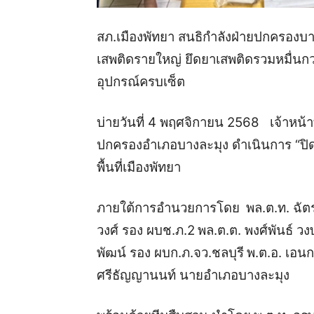
สภ.เมืองพัทยา สนธิกำลังฝ่ายปกครองบา
เสพติดรายใหญ่
ยึดยาเสพติดรวมหมื่นกว
อุปกรณ์ครบเซ็ต
บ่าย
วันที่ 4 พฤศจิกายน 2568
เจ้าหน้
ปกครองอำเภอบางละมุง ดำเนินการ “ปิด
พื้นที่เมืองพัทยา
ภายใต้การอำนวยการโดย
พล.ต.ท. ฉัต
วงศ์ รอง ผบช.ภ.2
พล.ต.ต. พงศ์พันธ์ วง
พัฒน์ รอง ผบก.ภ.จว.ชลบุรี
พ.ต.อ. เอนก
ศรีธัญญานนท์ นายอำเภอบางละมุง