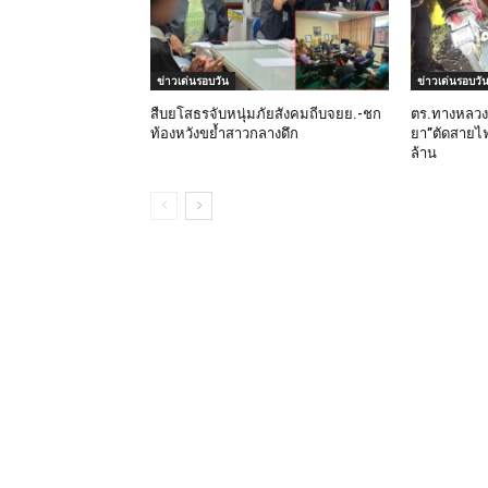
ข่าวเด่นรอบวัน
ข่าวเด่นรอบวั
สืบยโสธรจับหนุ่มภัยสังคมถีบจยย.-ชก
ตร.ทางหลวง
ท้องหวังขย้ำสาวกลางดึก
ยา”ตัดสายไฟก
ล้าน