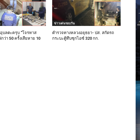
น
ข่าวเด่นรอบวัน
อุบลตะครุบ “โจรทาส
ตำรวจทางหลวงอยุธยา- ปส. สกัดรถ
ว่า 50 ครั้งเสียหาย 10
กระบะตู้ทึบซุกไอซ์ 320 กก.