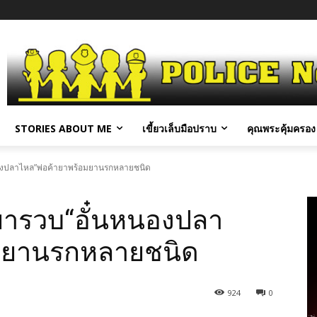
STORIES ABOUT ME
เขี้ยวเล็บมือปราบ
คุณพระคุ้มครอง 
งปลาไหล”พ่อค้ายาพร้อมยานรกหลายชนิด
ารวบ“อั๋นหนองปลา
อมยานรกหลายชนิด
924
0