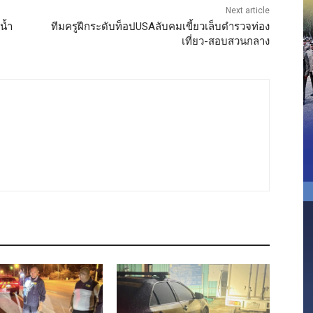
Next article
น้ำ
ทีมครูฝีกระดับท็อปUSAลับคมเขี้ยวเล็บตำรวจท่อง
เที่ยว-สอบสวนกลาง