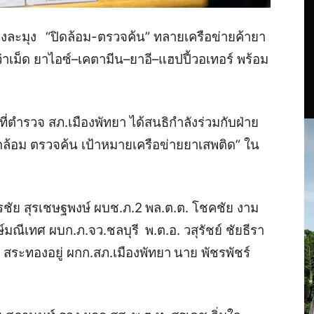
งละมุง
“ปิดล้อม-ตรวจค้น” ทลายเครือข่ายค้ายา
่าเม็ด ยาไอซ์–เคตามีน–ยาอี–แฮปปี้วอเทอร์ พร้อม
าที่ตำรวจ สภ.เมืองพัทยา ได้สนธิกำลังร่วมกับฝ่าย
ล้อม ตรวจค้น เป้าหมายเครือข่ายยาเสพติด” ใน
รชัย สุรเชษฐพงษ์ ผบช.ภ.2
พล.ต.ต. โชคชัย งาม
ษ์มณีเทศ ผบก.ภ.จว.ชลบุรี
พ.ต.อ. วสุรัชย์ ชัยธีรา
 สระทองอยู่ ผกก.สภ.เมืองพัทยา
นาย พัชรพัชร์