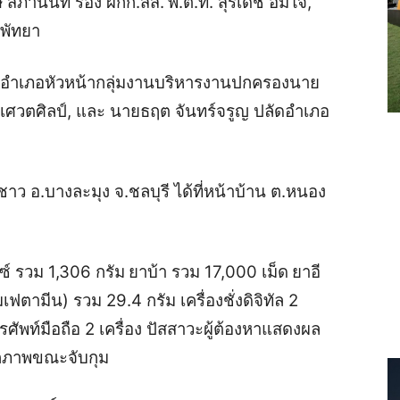
ุษ สภานนท์ รอง ผกก.สส.
พ.ต.ท. สุรเดช อิ่มใจ,
งพัทยา
ดอำเภอหัวหน้ากลุ่มงานบริหารงานปกครอง
นาย
ศวตศิลป์, และ นายธฤต จันทร์จรูญ ปลัดอำเภอ
ชาว อ.บางละมุง จ.ชลบุรี ได้ที่หน้าบ้าน ต.หนอง
ซ์ รวม 1,306 กรัม
ยาบ้า รวม 17,000 เม็ด
ยาอี
มเฟตามีน) รวม 29.4 กรัม
เครื่องชั่งดิจิทัล 2
ศัพท์มือถือ 2 เครื่อง
ปัสสาวะผู้ต้องหาแสดงผล
กภาพขณะจับกุม