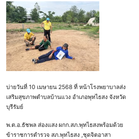
บ่ายวันที่ 10 เมษายน 2568
ที่ หน้าโรงพยาบาลส่ง
เสริมสุขภาพตำบลบ้านแวง อำเภอพุทไธสง จังหวัด
บุรีรัมย์
พ.ต.อ.ธัชพล ส่องแสง
ผกก.สภ.พุทไธสง
พร้อมด้วย
ข้าราชการตำรวจ สภ.พุทไธสง ,ชุดจิตอาสา