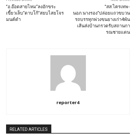
”อ.อ๊อดสายไหม“ลงอักขระ
”สส.ไตรเทพ-
เขี้ยวเล็บ“ดาบโก้”สยบไสยโจร
นอภ.นางรอง“ปล่อยแถวขบวน
มนต์ดำ
รถบรรทุกพ่วงขนยางเก่า4พัน
เส้นส่งบ้านกรวดรับสถานกา
รณชายแดน
reporter4
RELATED ARTICLES