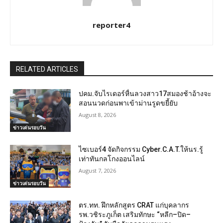
reporter4
RELATED ARTICLES
ปคม.จับไรเดอร์หื่นลวงสาว17สมองช้าอ้างจะ
สอนนวดก่อนพาเข้าม่านรูดขยี้ยับ
August 8, 2026
ข่าวเด่นรอบวัน
ไซเบอร์4 จัดกิจกรรม Cyber.C.A.T.ให้นร.รู้
เท่าทันกลโกงออนไลน์
August 7, 2026
ข่าวเด่นรอบวัน
ตร.ทท. ฝึกหลักสูตร CRAT แก่บุคลากร
รพ.วชิระภูเก็ต เสริมทักษะ “หลีก–ปิด–