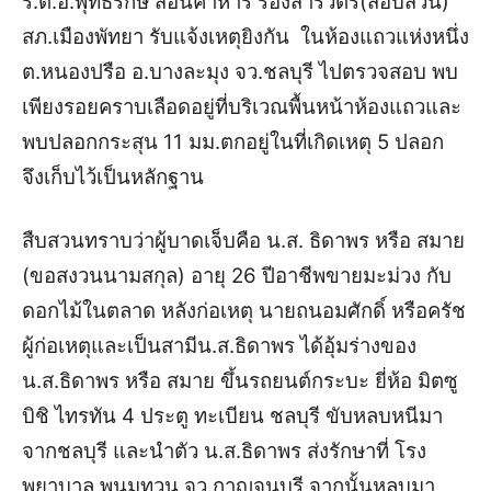
ร.ต.อ.พุทธรักษ์ สอนคําหาร รองสารวัตร(สอบสวน)
สภ.เมืองพัทยา รับแจ้งเหตุยิงกัน ในห้องแถวแห่งหนึ่ง
ต.หนองปรือ อ.บางละมุง จว.ชลบุรี ไปตรวจสอบ
พบ
เพียงรอยคราบเลือดอยู่ที่บริเวณพื้นหน้าห้องแถวและ
พบปลอกกระสุน 11 มม.ตกอยู่ในที่เกิดเหตุ 5 ปลอก
จึงเก็บไว้เป็นหลักฐาน
สืบสวนทราบว่าผู้บาดเจ็บคือ น.ส. ธิดาพร หรือ สมาย
(ขอสงวนนามสกุล) อายุ 26 ปีอาชีพขายมะม่วง กับ
ดอกไม้ในตลาด หลังก่อเหตุ นายถนอมศักดิ์ หรือครัช
ผู้ก่อเหตุและเป็นสามีน.ส.ธิดาพร ได้อุ้มร่างของ
น.ส.ธิดาพร หรือ สมาย ขึ้นรถยนต์กระบะ ยี่ห้อ มิตซู
บิชิ ไทรทัน 4 ประตู ทะเบียน ชลบุรี ขับหลบหนีมา
จากชลบุรี และนำตัว น.ส.ธิดาพร ส่งรักษาที่ โรง
พยาบาล พนมทวน จว.กาญจนบุรี จากนั้นหลบมา