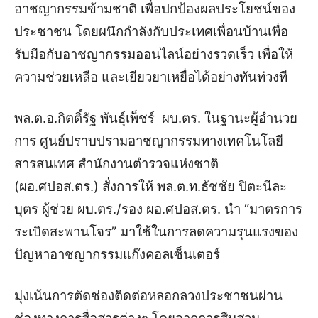
อาชญากรรมข้ามชาติ เพื่อปกป้องผลประโยชน์ของ
ประชาชน โดยผนึกกำลังกับประเทศเพื่อนบ้านเพื่อ
รับมือกับอาชญากรรมออนไลน์อย่างรวดเร็ว เพื่อให้
ความช่วยเหลือ และเยียวยาเหยื่อได้อย่างทันท่วงที
พล.ต.อ.กิตติ์รัฐ พันธุ์เพ็ชร์ ผบ.ตร. ในฐานะผู้อำนวย
การ ศูนย์ปราบปรามอาชญากรรมทางเทคโนโลยี
สารสนเทศ สำนักงานตำรวจแห่งชาติ
(ผอ.ศปอส.ตร.) สั่งการให้ พล.ต.ท.ธัชชัย ปิตะนีละ
บุตร ผู้ช่วย ผบ.ตร./รอง ผอ.ศปอส.ตร. นำ “มาตรการ
ระเบิดสะพานโจร” มาใช้ในการลดความรุนแรงของ
ปัญหาอาชญากรรมแก๊งคอลเซ็นเตอร์
มุ่งเน้นการตัดช่องติดต่อหลอกลวงประชาชนผ่าน