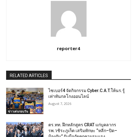
reporter4
RELATED ARTICLES
ไซเบอร์4 จัดกิจกรรม Cyber.C.A.T.ให้นร.รู้
เท่าทันกลโกงออนไลน์
August 7, 2026
ข่าวเด่นรอบวัน
ตร.ทท. ฝึกหลักสูตร CRAT แก่บุคลากร
รพ.วชิระภูเก็ต เสริมทักษะ “หลีก–ปิด–
ป้องกัน” รับมือภัยคุกคามรุนแรง