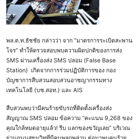
พล.ต.ท.ธัชชัย กล่าวว่า จาก “มาตรการระเบิดสะพาน
โจร” ทำให้ตรวจสอบพบความผิดปกติของการส่ง
SMS ผ่านเครื่องส่ง SMS ปลอม (False Base
Station) เกิดจากการร่วมปฏิบัติการของ กอง
บัญชาการสืบสวนสอบสวนอาชญากรรมทาง
เทคโนโลยี (บช.สอท.) และ AIS
สืบสวนพบว่ามีคนร้ายขับรถที่ติดตั้งเครื่องส่ง
สัญญาณ SMS ปลอม ข้อความ “คะแนน 9,268 ของ
คุณใกล้หมดอายุแล้ว! รีบ แลกของขวัญเลย” บริเวณ
ย่านถนนสุขุมวิทที่มีคนพลุกพล่าน ต่อมาพบคนร้าย