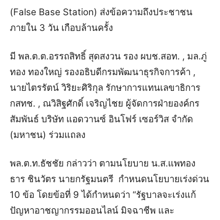
(False Base Station) ส่งข้อความถึงประชาชน
ภายใน 3 วัน เกือบล้านครั้ง
มี พล.ต.ต.อรรถสิทธิ์ สุดสงวน รอง ผบช.สอท. , มล.ภู่
ทอง ทองใหญ่ รองอธิบดีกรมพัฒนาธุรกิจการค้า ,
นายไตรรัตน์ วิริยะศิริกุล รักษาการแทนเลขาธิการ
กสทช. , ณวิสิฐศักดิ์ เจริญไชย ผู้จัดการฝ่ายองค์กร
สัมพันธ์ บริษัท แอดวานซ์ อินโฟร์ เซอร์วิส จำกัด
(มหาชน) ร่วมแถลง
พล.ต.ท.ธัชชัย กล่าวว่า ตามนโยบาย น.ส.แพทอง
ธาร ชินวัตร นายกรัฐมนตรี กำหนดนโยบายเร่งด่วน
10 ข้อ โดยข้อที่ 9 ได้กำหนดว่า “รัฐบาลจะเร่งแก้
ปัญหาอาชญากรรมออนไลน์ มิจฉาชีพ และ