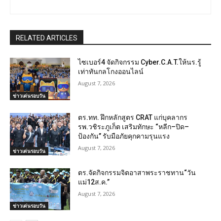
RELATED ARTICLES
ไซเบอร์4 จัดกิจกรรม Cyber.C.A.T.ให้นร.รู้
เท่าทันกลโกงออนไลน์
August 7, 2026
ข่าวเด่นรอบวัน
ตร.ทท. ฝึกหลักสูตร CRAT แก่บุคลากร
รพ.วชิระภูเก็ต เสริมทักษะ “หลีก–ปิด–
ป้องกัน” รับมือภัยคุกคามรุนแรง
August 7, 2026
ข่าวเด่นรอบวัน
ตร.จัดกิจกรรมจิตอาสาพระราชทาน“วัน
แม่12ส.ค.”
August 7, 2026
ข่าวเด่นรอบวัน