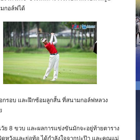
ามกอล์ฟได้
อกรอบ และฝึกซ้อมลูกสั้น ที่สนามกอล์ฟหลวง
ย
นวัย
8
ขวบ
และ
ผลการแข่งขันมักจะอยู่ท้ายตาราง
ผิดหวังและย่อท้อ ได้กำลังใจจากปะป๊า และคุณแม่