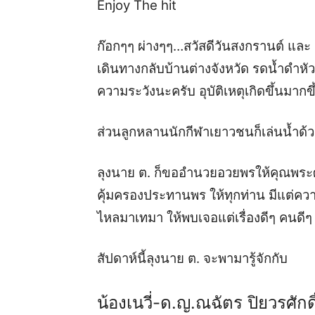
Enjoy The hit
ก๊อก
ๆๆ
ผ่า
งๆๆ
…
สวัสดีวันสงกรานต์ และ
เดินทางกลับบ้านต่างจังหวัด รดน้ำดำหัว
ความระวังนะครับ
อุบัติเหตุเกิดขึ้นมากข
ส่วนลูกหลานนักกีฬาเยาวชนก็เล่นน้ำด้ว
ลุงนาย ต. ก็
ขออำนวยอวยพรให้คุณพระศ
คุ้มครองประทานพร ให้ทุกท่าน มีแต่คว
ไหลมาเทมา ให้พบเจอแต่เรื่องดีๆ คนดีๆ
สัปดาห์
นี้ลุงนาย ต. จะพามารู้จักกับ
น้อง
เนวี่-
ด.ญ.ณฉัตร
ปิยวร
ศักดิ