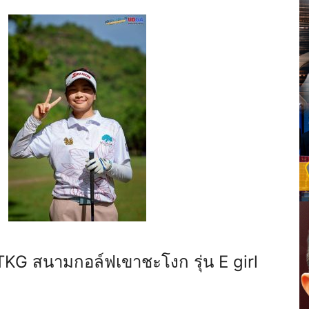
TKG
สนามกอล์ฟเขาชะโงก รุ่น
E girl