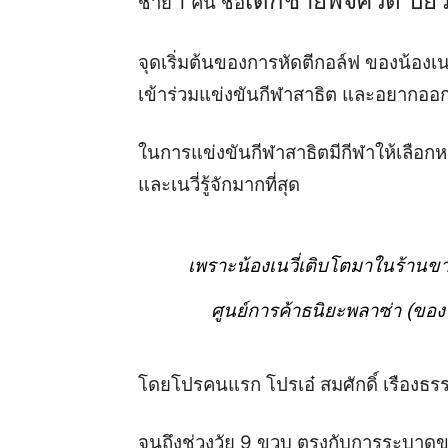
เด็กชาย
พจศ
วัต
ปิย
ชาย
1 คน ชื่อ
จุดเริ่มต้นของการหัดตีกอล์ฟ
ของน้อง
เน
เข้าร่วมแข่งขันกีฬาสาธิต และอยากออกทีวี
ในการแข่งขันกีฬาสาธิตมีกีฬาให้เลือกห
และ
เนวี่
รู้จักมากที่สุด
เพราะน้อง
เนวี่
เติบโตมาในร้านขา
ศูนย์การค้าธนิยะพลาซ่า
(
ของป
โดยโปรคนแรก
โปร
เอ๋
สมศักดิ์ เรืองธร
จนถึงช่วงวัย
9
ขวบ ตรงกับการระบาดข