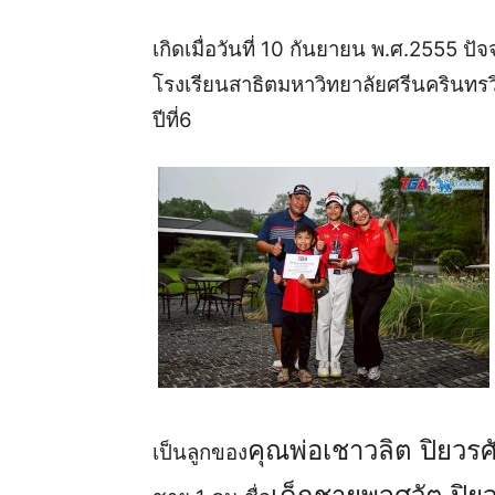
เกิด
เมื่อ
วันที่
10
กันยายน พ.ศ.
2555
ปัจ
โรงเรียนสาธิตมหาวิทยาลัยศรีนครินทรว
ปีที่
6
คุณพ่อ
เชาวลิต
ปิยวร
ศ
เป็นลูกของ