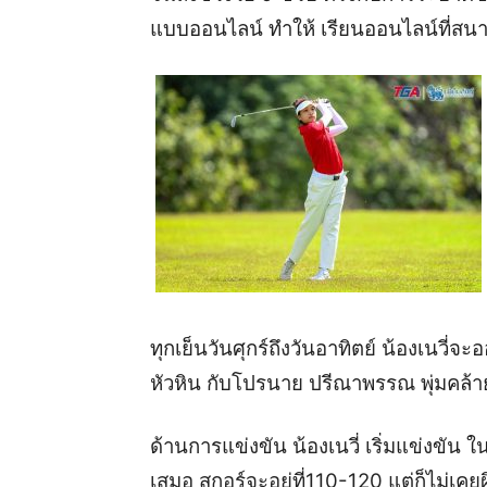
แบบออนไลน์ ทำให้ เรียนออนไลน์ที่สน
ทุกเย็นวันศุกร์ถึงวันอาทิตย์ น้อง
เนวี่
จะอ
หัวหิน กับ
โปรนาย ปรีณาพรรณ พุ่มคล้า
ด้านการแข่งขัน น้อง
เนวี่
เริ่มแข่งขัน ใ
เสมอ สกอร์จะอยู่ที่
110-120
แต่ก็ไม่เคย