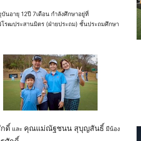
จุบันอายุ
12
ปี
7
เดือน
กำลัง
ศึกษา
อยู่ที่
ิ
โร
ฒประสานมิตร
(ฝ่ายประถม)
ชั้นประถมศึกษา
ักดิ์
คุณแม่
ณัฐชนน สุบุญสัน
ธิ์
และ
มี
น้อง