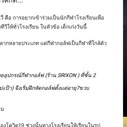
วร
ศักดิ์
…
วี่
คือ
การอยากเข้าร่วมเป็นนักกีฬาโรงเรียนเพื่อ
ให้ทั่วโรงเรียน ในหัวข้อ เด็กเก่งวันนี้
ลากหลายประเภท แต่กีฬากอล์ฟเป็นกีฬาที่ใกล้ตัว
ยอุปกรณ์กีฬากอล์ฟ
(
ร้าน
SRIXON
)
ที่
ชั้น 2
ะป๊า) จึงเริ่มฝึกหัดกอล์ฟตั้งแต่อายุ
7
ขวบ
รม
องโควิด
19
ช่วงนั้นทางโรงเรียนให้เรียนในรูป