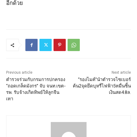
อีกด้วย
Previous article
Next article
ตำรวจร่วมกับกรมการปกครอง
“รองไมค์”นำตำรวจไซเบอร์
“ถอดเกล็ดมังกร” จับ จนท.เขต-
ค้น2จุดยึดบุหรี่ไฟฟ้า5หมื่นชิ้น
รพ. รับจ้างเกิดทิพย์ให้ลูกจีน
เงินสด4.8ล.
เทา