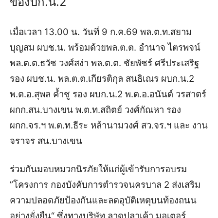
ของบก.น.2
เมื่อเวลา 13.00 น. วันที่ 9 ก.ค.69 พล.ต.ท.สยาม
บุญสม ผบช.น. พร้อมด้วยพล.ต.ต. อำนาจ ไตรพจน์
พล.ต.ต.ธวัช วงศ์สง่า พล.ต.ต. ชัยพัชร์ ศรีประเสริฐ
รอง ผบช.น. พล.ต.ต.เกียรติกุล สนธิเณร ผบก.น.2
พ.ต.อ.สุพล ค้ำชู รอง ผบก.น.2 พ.ต.อ.อนันต์ วรสาตร์
ผกก.สน.บางเขน พ.ต.ท.สถิตย์ วงศ์กัณหา รอง
ผกก.จร.ฯ พ.ต.ท.ธีระ หล้านามวงศ์ สว.จร.ฯ และ งาน
จราจร สน.บางเขน
ร่วมกันมอบหมวกนิรภัยให้แก่ผู้เข้ารับการอบรม
”โครงการ กองบังคับการตำรวจนครบาล 2 ส่งเสริม
ความปลอดภัยป้องกันและลดอุบัติเหตุบนท้องถนน
อย่างยั่งยืน“ ซึ่งทางบริษัท ลาดปลาเค้า มอเตอร์