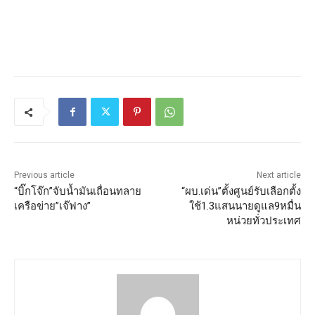
Previous article
Next article
“บิ๊กโจ๊ก”จับน้ำมันเถื่อนทลาย
“ผบ.เด่น”ตั้งศูนย์รับเลือกตั้ง
เครือข่าย”เจ๊ฟาง”
ใช้1.3แสนนายดูแล9หมื่น
หน่วยทั่วประเทศ