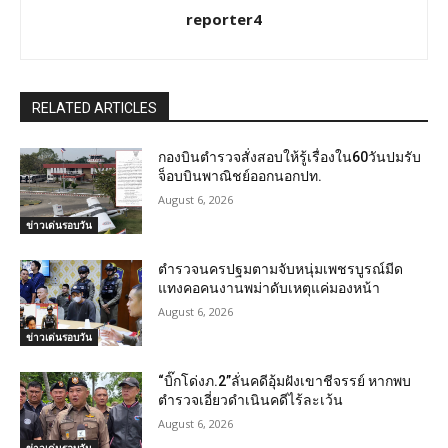
reporter4
RELATED ARTICLES
กองบินตำรวจสั่งสอบให้รู้เรื่องใน60วันปมรับ
จ็อบบินพาณิชย์ออกนอกปท.
August 6, 2026
ข่าวเด่นรอบวัน
ตำรวจนครปฐมตามจับหนุ่มเพชรบูรณ์มีด
แทงคอคนงานพม่าดับเหตุแค่มองหน้า
August 6, 2026
ข่าวเด่นรอบวัน
“บิ๊กโด่งภ.2”ลั่นคดีอุ้มฝังเขาชีจรรย์ หากพบ
ตำรวจเอี่ยวดำเนินคดีไร้ละเว้น
August 6, 2026