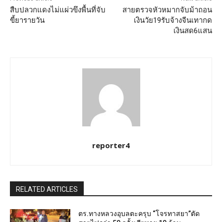
สืบปลวกแดงไม่แผ่วขึงพื้นที่จับ
สายตรวจหัวหมากจับม้าถอน
ขี้ยารายวัน
เงินวัย19รับจ้างจีนเทากด
เงินสด6แสน
reporter4
RELATED ARTICLES
ตร.ทางหลวงอุบลตะครุบ “โจรทาสยา”ตัด