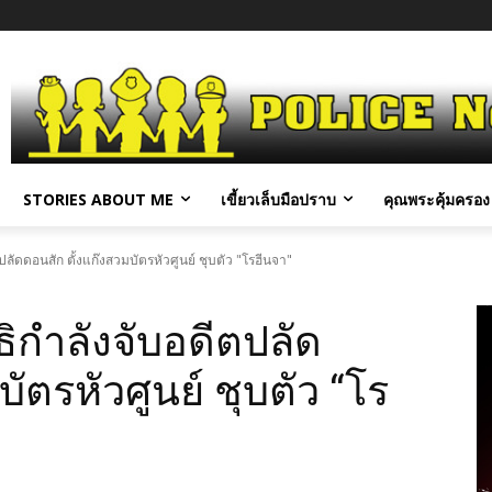
STORIES ABOUT ME
เขี้ยวเล็บมือปราบ
คุณพระคุ้มครอง 
ลัดดอนสัก ตั้งแก๊งสวมบัตรหัวศูนย์ ชุบตัว "โรฮีนจา"
ธิกำลังจับอดีตปลัด
ัตรหัวศูนย์ ชุบตัว “โร