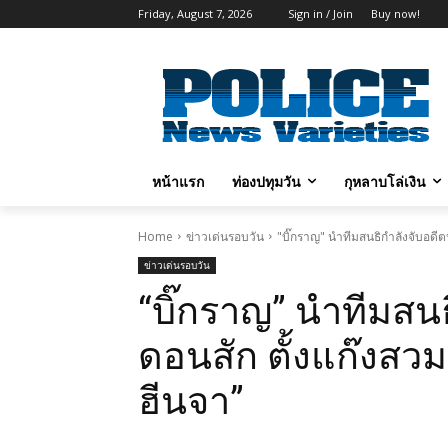
Friday, August 7, 2026
Sign in / Join
Buy now!
หน้าแรก
ท่องปทุมวัน
กุหลาบโล่เงิน
Home
ข่าวเด่นรอบวัน
"บิ๊กราญ" นำทีมสนธิกำลังจับอดีตป
ข่าวเด่นรอบวัน
“บิ๊กราญ” นำทีมสน
ดอนสัก ตั้งแก๊งสวมบ
ฮีนจา”