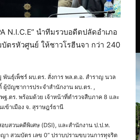
OPA N.I.C.E” นำทีมรวบอดีตปลัดอำเภอ
ัตรหัวศูนย์ ให้ชาวโรฮีนจา กว่า 240
ฐ พันธุ์เพ็ชร์ ผบ.ตร. สั่งการ พล.ต.อ. สำราญ นวล
ิ์ ผู้บัญชาการประจำสำนักงาน ผบ.ตร. ,
ฐ.ตร. พร้อมด้วย เจ้าหน้าที่ตำรวจสืบภาค 8 และ
เข้าเมือง จ. สุราษฎร์ธานี
อบสวนคดีพิเศษ (DSI), และสำนักงาน ป.ป.ท.
ฮิงญา สวมบัตร เลข 0” ปราบปรามขบวนการทุจริต