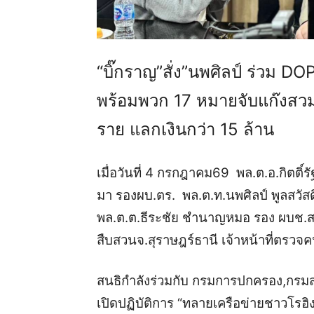
“บิ๊กราญ”สั่ง”นพศิลป์ ร่วม D
พร้อมพวก 17 หมายจับแก๊งสวมบ
ราย แลกเงินกว่า 15 ล้าน
เมื่อวันที่ 4 กรกฎาคม69 พล.ต.อ.กิตติ์รั
มา รองผบ.ตร. พล.ต.ท.นพศิลป์ พูลสวัสด
พล.ต.ต.ธีระชัย ชำนาญหมอ รอง ผบช.สพ
สืบสวนจ.สุราษฎร์ธานี เจ้าหน้าที่ตรวจคน
สนธิกำลังร่วมกับ กรมการปกครอง,กรมส
เปิดปฏิบัติการ “ทลายเครือข่ายชาวโร