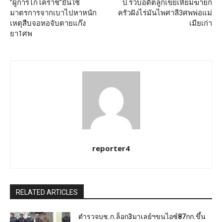
”ผู้การไก่โคราช“ยันใช้
ป.รวบอดีตลูกเขยเหี้ยมฆ่ายก
มาตรการจากเบาไปหาหนัก
ครัวฝังไร่มันไพศาลี3ศพพ่อแม่
เหตุสืบจอหอจับตายแก๊ง
เมียเก่า
ยา1ศพ
reporter4
RELATED ARTICLES
ตำรวจบช.ก.ล็อก3มาเลย์ฯขนไอซ์87กก.ขึ้น