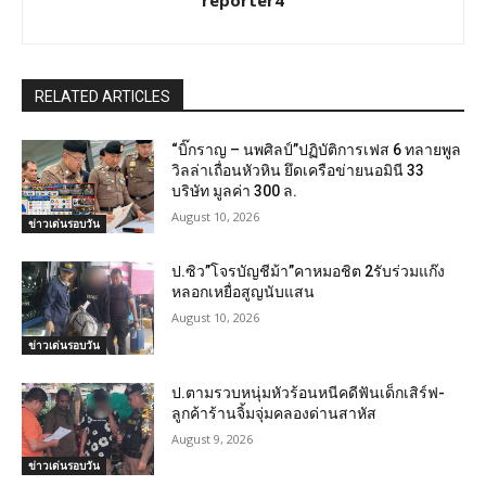
reporter4
RELATED ARTICLES
“บิ๊กราญ – นพศิลป์”ปฏิบัติการเฟส 6 ทลายพูล
วิลล่าเถื่อนหัวหิน ยึดเครือข่ายนอมินี 33
บริษัท มูลค่า 300 ล.
August 10, 2026
ข่าวเด่นรอบวัน
ป.ซิว”โจรบัญชีม้า”คาหมอชิต 2รับร่วมแก๊ง
หลอกเหยื่อสูญนับแสน
August 10, 2026
ข่าวเด่นรอบวัน
ป.ตามรวบหนุ่มหัวร้อนหนีคดีฟันเด็กเสิร์ฟ-
ลูกค้าร้านจิ้มจุ่มคลองด่านสาหัส
August 9, 2026
ข่าวเด่นรอบวัน