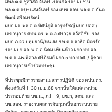
มี
พล.ต.ต.ชูสวัสดิ์ จันทร์โรจนกิจ
รอง ผบช.น.
พล.ต.ต.อรุษ แสงจันทร์
รอง ผบช.สอท.
พล.ต.ต.กันต
พัฒน์ ศรีอมรรัตน์
ผบก.ผอ.
พล.ต.ต.ทัศน์ภูมิ จารุปรัชญ์
ผบก.ปอศ./
เลขานุการ ศปน.ตร.
พ.ต.อ.ศราวุธ สวัสดิชัย
รอง
ผบก.ภ.จว.ปทุมธานี/หน.สง.ฯ
พ.ต.อ.สาธิต มิตรรัก
รอง ผบก.ผอ.
พ.ต.อ.นิคม เทียนห้าว
ผกก.ปป.ผอ.
พ.ต.อ.เมฆพิศาล ศรีภิรมย์
ผกก.5 บก.ปอศ. / ผู้ช่วย
เลขานุการ
เข้าร่วมประชุม
ที่ประชุมมีการรายงานผลการปฏิบัติ ของ ศปน.ตร.
ตั้งแต่วันที่ 1-30 เม.ย.68 จากนั้นให้แต่ละหน่วย
ประกอบด้วย บช.น., ภ.1 – 9, บช.ก, สตม. และ
บช.สอท. รายงานผลการจับกุมหนี้นอกระบบราย