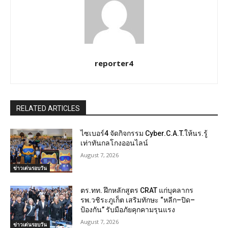
reporter4
RELATED ARTICLES
ไซเบอร์4 จัดกิจกรรม Cyber.C.A.T.ให้นร.รู้
เท่าทันกลโกงออนไลน์
August 7, 2026
ข่าวเด่นรอบวัน
ตร.ทท. ฝึกหลักสูตร CRAT แก่บุคลากร
รพ.วชิระภูเก็ต เสริมทักษะ “หลีก–ปิด–
ป้องกัน” รับมือภัยคุกคามรุนแรง
August 7, 2026
ข่าวเด่นรอบวัน