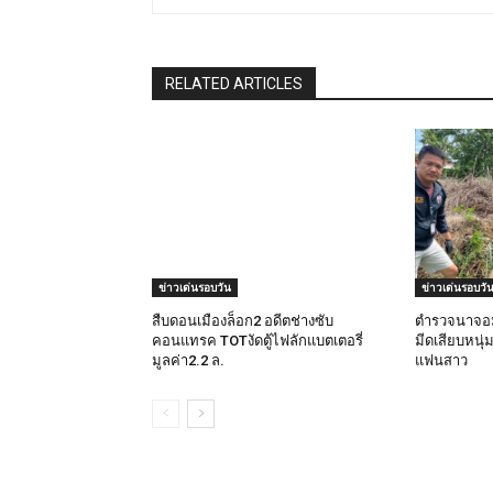
RELATED ARTICLES
ข่าวเด่นรอบวัน
ข่าวเด่นรอบวั
สืบดอนเมืองล็อก2 อดีตช่างซับ
ตำรวจนาจอม
คอนแทรค TOTงัดตู้ไฟลักแบตเตอรี่
มีดเสียบหนุ่
มูลค่า2.2 ล.
แฟนสาว