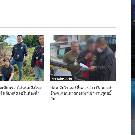
น
ข่าวเด่นรอบวัน
เทียนรวบโจ๋หนุ่มหึงโหด
ปคม.จับไรเดอร์หื่นลวงสาว17สมองช้า
มจีนดับหลังเจอในห้องน้ำ
อ้างจะสอนนวดก่อนพาเข้าม่านรูดขยี้
ยับ