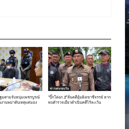
น
ข่าวเด่นรอบวัน
มตามจับหนุ่มเพชรบูรณ์
“บิ๊กโด่งภ.2”ลั่นคดีอุ้มฝังเขาชีจรรย์ หาก
งานพม่าดับเหตุแค่มอง
พบตำรวจเอี่ยวดำเนินคดีไร้ละเว้น