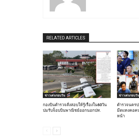
RELATED ARTICLES
ข่าวเด่นรอบวัน
ข่าวเด่นรอบวั
กองบินตำรวจสั่งสอบให้รู้เรื่องใน60วัน
ตำรวจนครปฐ
ปมรับจ็อบบินพาณิชย์ออกนอกปท.
มีดแทงคอคน
หน้า