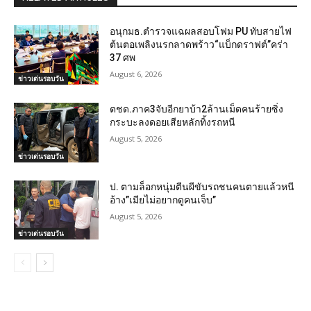
อนุกมธ.ตำรวจแฉผลสอบโฟม PU ทับสายไฟ
ต้นตอเพลิงนรกลาดพร้าว“แบ็กดราฟต์”คร่า
37 ศพ
August 6, 2026
ข่าวเด่นรอบวัน
ตชด.ภาค3จับอีกยาบ้า2ล้านเม็ดคนร้ายซิ่ง
กระบะลงดอยเสียหลักทิ้งรถหนี
August 5, 2026
ข่าวเด่นรอบวัน
ป. ตามล็อกหนุ่มตีนผีขับรถชนคนตายแล้วหนี
อ้าง”เมียไม่อยากดูคนเจ็บ”
August 5, 2026
ข่าวเด่นรอบวัน