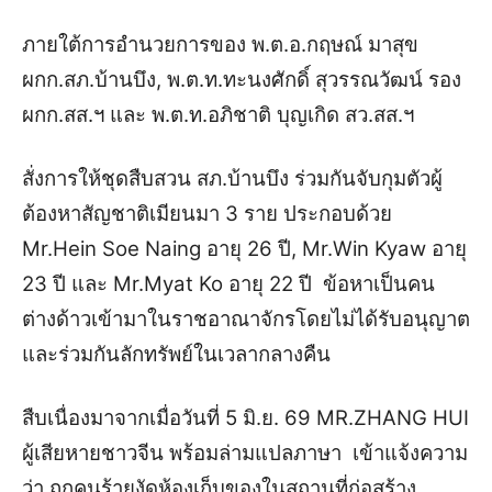
ภายใต้การอำนวยการของ พ.ต.อ.กฤษณ์ มาสุข
ผกก.สภ.บ้านบึง, พ.ต.ท.ทะนงศักดิ์ สุวรรณวัฒน์ รอง
ผกก.สส.ฯ และ พ.ต.ท.อภิชาติ บุญเกิด สว.สส.ฯ
สั่งการให้ชุดสืบสวน สภ.บ้านบึง ร่วมกันจับกุมตัวผู้
ต้องหาสัญชาติเมียนมา 3 ราย ประกอบด้วย
Mr.Hein Soe Naing อายุ 26 ปี, Mr.Win Kyaw อายุ
23 ปี และ Mr.Myat Ko อายุ 22 ปี ข้อหาเป็นคน
ต่างด้าวเข้ามาในราชอาณาจักรโดยไม่ได้รับอนุญาต
และร่วมกันลักทรัพย์ในเวลากลางคืน
สืบเนื่องมาจากเมื่อวันที่ 5 มิ.ย. 69 MR.ZHANG HUI
ผู้เสียหายชาวจีน พร้อมล่ามแปลภาษา เข้าแจ้งความ
ว่า ถูกคนร้ายงัดห้องเก็บของในสถานที่ก่อสร้าง