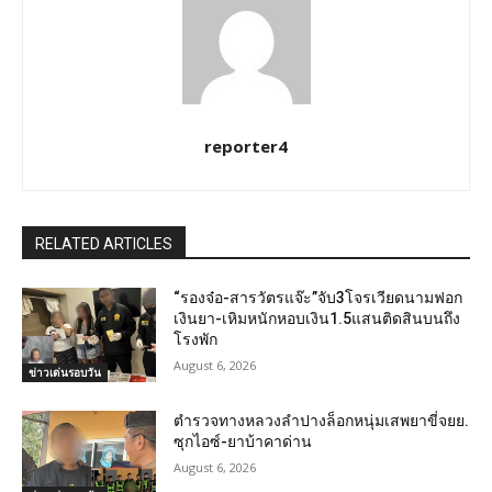
reporter4
RELATED ARTICLES
“รองจ๋อ-สารวัตรแจ๊ะ”จับ3โจรเวียดนามฟอก
เงินยา-เหิมหนักหอบเงิน1.5แสนติดสินบนถึง
โรงพัก
August 6, 2026
ข่าวเด่นรอบวัน
ตำรวจทางหลวงลำปางล็อกหนุ่มเสพยาขี่จยย.
ซุกไอซ์-ยาบ้าคาด่าน
August 6, 2026