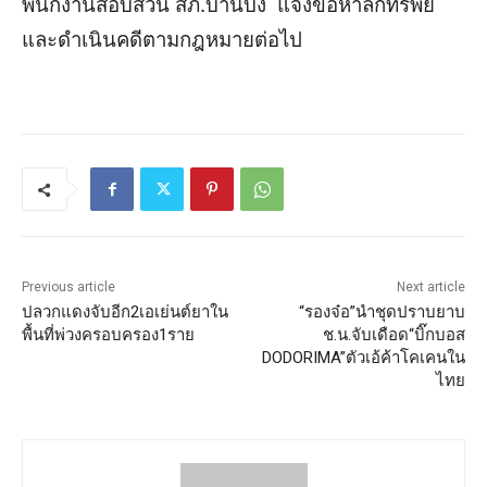
พนักงานสอบสวน สภ.บ้านบึง แจ้งข้อหาลักทรัพย์
และดำเนินคดีตามกฎหมายต่อไป
Previous article
Next article
ปลวกแดงจับอีก2เอเย่นต์ยาใน
“รองจ๋อ”นำชุดปราบยาบ
พื้นที่พ่วงครอบครอง1ราย
ช.น.จับเดือด“บิ๊กบอส
DODORIMA”ตัวเอ้ค้าโคเคนใน
ไทย